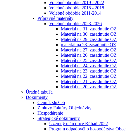
Volebné obdobie 2019 - 2022
Volebné obdobie 2015 - 2018
Volebné obdobie 2011-2014
Prípravné materiály
Volebné obdobie 2023-2026
Materiál na 31. zasadnutie OZ
Materiál na 30. zasadnutie OZ
Materiál na 29. zasadnutie OZ
materiál na 28. zasadnutie OZ
Materiál na 27. zasadnutie OZ
Materiál na 26. zasadnutie OZ
Materiál na 25. zasadnutie OZ
Materiál na 24. zasadnutie OZ
Materiál na 23. zasadnutie OZ
Materiál na 22. zasadnutie OZ
Materiál na 21. zasadnutie OZ
Materiál na 20. zasadnutie OZ
Úradná tabuľa
Dokumenty
Cenník služieb
Zmluvy Faktúry Objednávky
Hospodárenie
Strategické dokumenty
Územný plán obce Rúbaň 2022
Program odpadového hospodárstva Obce