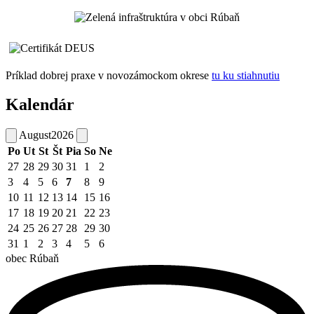
Príklad dobrej praxe v novozámockom okrese
tu ku stiahnutiu
Kalendár
August
2026
Po
Ut
St
Št
Pia
So
Ne
27
28
29
30
31
1
2
3
4
5
6
7
8
9
10
11
12
13
14
15
16
17
18
19
20
21
22
23
24
25
26
27
28
29
30
31
1
2
3
4
5
6
obec
Rúbaň