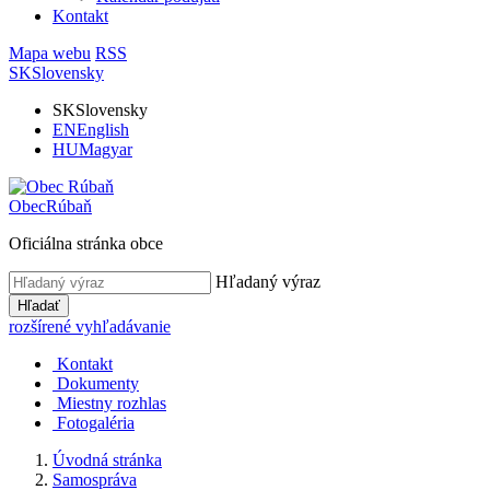
Kontakt
Mapa webu
RSS
SK
Slovensky
SK
Slovensky
EN
English
HU
Magyar
Obec
Rúbaň
Oficiálna stránka obce
Hľadaný výraz
Hľadať
rozšírené vyhľadávanie
Kontakt
Dokumenty
Miestny rozhlas
Fotogaléria
Úvodná stránka
Samospráva