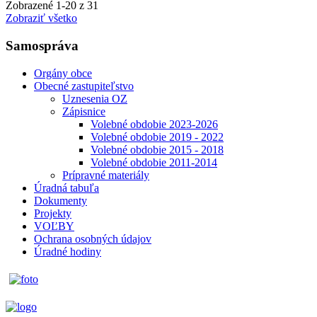
Zobrazené
1
-
20
z 31
Zobraziť všetko
Samospráva
Orgány obce
Obecné zastupiteľstvo
Uznesenia OZ
Zápisnice
Volebné obdobie 2023-2026
Volebné obdobie 2019 - 2022
Volebné obdobie 2015 - 2018
Volebné obdobie 2011-2014
Prípravné materiály
Úradná tabuľa
Dokumenty
Projekty
VOĽBY
Ochrana osobných údajov
Úradné hodiny