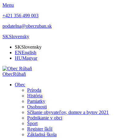
Menu
+421 356 499 003
podatelna@obecruban.sk
SK
Slovensky
SK
Slovensky
EN
English
HU
Magyar
Obec
Rúbaň
Obec
Príroda
História
Pamiatky
Osobnosti
Sčítanie obyvateľov, domov a bytov 2021
Podnikanie v obci
Šport
Register škôl
Základná škola