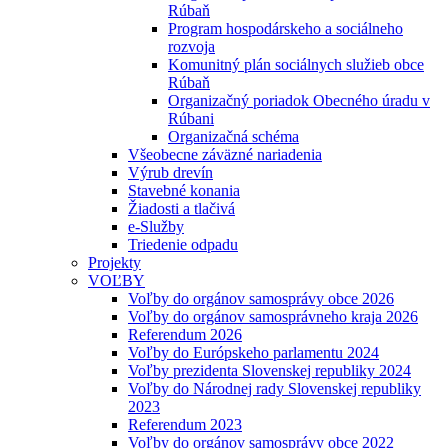
Rúbaň
Program hospodárskeho a sociálneho
rozvoja
Komunitný plán sociálnych služieb obce
Rúbaň
Organizačný poriadok Obecného úradu v
Rúbani
Organizačná schéma
Všeobecne záväzné nariadenia
Výrub drevín
Stavebné konania
Žiadosti a tlačivá
e-Služby
Triedenie odpadu
Projekty
VOĽBY
Voľby do orgánov samosprávy obce 2026
Voľby do orgánov samosprávneho kraja 2026
Referendum 2026
Voľby do Európskeho parlamentu 2024
Voľby prezidenta Slovenskej republiky 2024
Voľby do Národnej rady Slovenskej republiky
2023
Referendum 2023
Voľby do orgánov samosprávy obce 2022