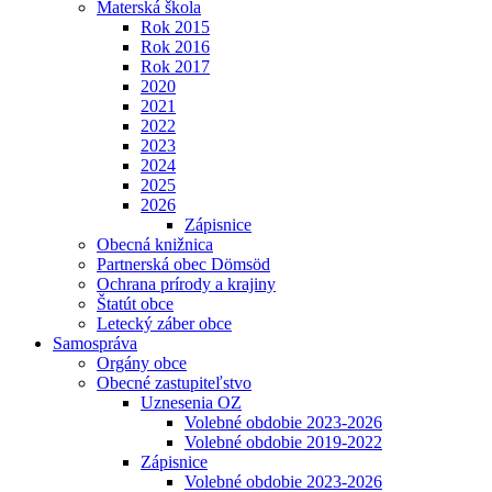
Materská škola
Rok 2015
Rok 2016
Rok 2017
2020
2021
2022
2023
2024
2025
2026
Zápisnice
Obecná knižnica
Partnerská obec Dömsöd
Ochrana prírody a krajiny
Štatút obce
Letecký záber obce
Samospráva
Orgány obce
Obecné zastupiteľstvo
Uznesenia OZ
Volebné obdobie 2023-2026
Volebné obdobie 2019-2022
Zápisnice
Volebné obdobie 2023-2026