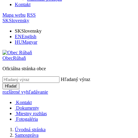
Kontakt
Mapa webu
RSS
SK
Slovensky
SK
Slovensky
EN
English
HU
Magyar
Obec
Rúbaň
Oficiálna stránka obce
Hľadaný výraz
Hľadať
rozšírené vyhľadávanie
Kontakt
Dokumenty
Miestny rozhlas
Fotogaléria
Úvodná stránka
Samospráva