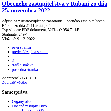
Obecného zastupiteľstva v Rúbani zo dňa
25. novembra 2022
Zápisnica z ustanovujúceho zasadnutia Obecného zastupiteľstva v
Rúbani zo dňa 25.11.2022.pdf
Typ súboru: PDF dokument, Veľkosť: 954,71 kB
Stiahnuté: 249×
Vložené:
9. 12. 2022
prvá stránka
predchádzajúca stránka
1
2
ďalšia stránka
posledná stránka
Zobrazené
21
-
31
z 31
Zobraziť všetko
Samospráva
Orgány obce
Obecné zastupiteľstvo
Uznesenia OZ