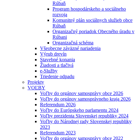
Rúbaň
Program hospodárskeho a sociálneho
rozvoja
Komunitný plán sociálnych služieb obce
Rúbaň
Organizačný poriadok Obecného úradu v
Rúbani
Organizačná schéma
Všeobecne záväzné nariadenia
Výrub drevín
Stavebné konania
Žiadosti a tlačivá
e-Služby
Triedenie odpadu
Projekty
VOĽBY
Voľby do orgánov samosprávy obce 2026
Voľby do orgánov samosprávneho kraja 2026
Referendum 2026
Voľby do Európskeho parlamentu 2024
Voľby prezidenta Slovenskej republiky 2024
Voľby do Národnej rady Slovenskej republiky
2023
Referendum 2023
Voľby do orgánov samosprávy obce 2022