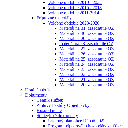
Volebné obdobie 2019 - 2022
Volebné obdobie 2015 - 2018
Volebné obdobie 2011-2014
Prípravné materiály
Volebné obdobie 2023-2026
Materiál na 31. zasadnutie OZ
Materiál na 30. zasadnutie OZ
Materiál na 29. zasadnutie OZ
materiál na 28. zasadnutie OZ
Materiál na 27. zasadnutie OZ
Materiál na 26. zasadnutie OZ
Materiál na 25. zasadnutie OZ
Materiál na 24. zasadnutie OZ
Materiál na 23. zasadnutie OZ
Materiál na 22. zasadnutie OZ
Materiál na 21. zasadnutie OZ
Materiál na 20. zasadnutie OZ
Úradná tabuľa
Dokumenty
Cenník služieb
Zmluvy Faktúry Objednávky
Hospodárenie
Strategické dokumenty
Územný plán obce Rúbaň 2022
Program odpadového hospodárstva Obce