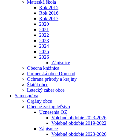
Materská škola
Rok 2015
Rok 2016
Rok 2017
2020
2021
2022
2023
2024
2025
2026
Zápisnice
Obecná knižnica
Partnerská obec Dömsöd
Ochrana prírody a krajiny
Štatút obce
Letecký záber obce
Samospráva
Orgány obce
Obecné zastupiteľstvo
Uznesenia OZ
Volebné obdobie 2023-2026
Volebné obdobie 2019-2022
Zápisnice
Volebné obdobie 2023-2026