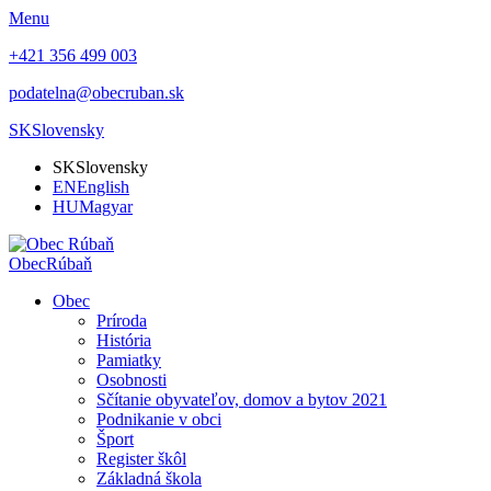
Menu
+421 356 499 003
podatelna@obecruban.sk
SK
Slovensky
SK
Slovensky
EN
English
HU
Magyar
Obec
Rúbaň
Obec
Príroda
História
Pamiatky
Osobnosti
Sčítanie obyvateľov, domov a bytov 2021
Podnikanie v obci
Šport
Register škôl
Základná škola