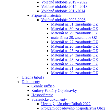
Volebné obdobie 2019 - 2022
Volebné obdobie 2015 - 2018
Volebné obdobie 2011-2014
Prípravné materiály
Volebné obdobie 2023-2026
Materiál na 31. zasadnutie OZ
Materiál na 30. zasadnutie OZ
Materiál na 29. zasadnutie OZ
materiál na 28. zasadnutie OZ
Materiál na 27. zasadnutie OZ
Materiál na 26. zasadnutie OZ
Materiál na 25. zasadnutie OZ
Materiál na 24. zasadnutie OZ
Materiál na 23. zasadnutie OZ
Materiál na 22. zasadnutie OZ
Materiál na 21. zasadnutie OZ
Materiál na 20. zasadnutie OZ
Úradná tabuľa
Dokumenty
Cenník služieb
Zmluvy Faktúry Objednávky
Hospodárenie
Strategické dokumenty
Územný plán obce Rúbaň 2022
Program odpadového hospodárstva Obce