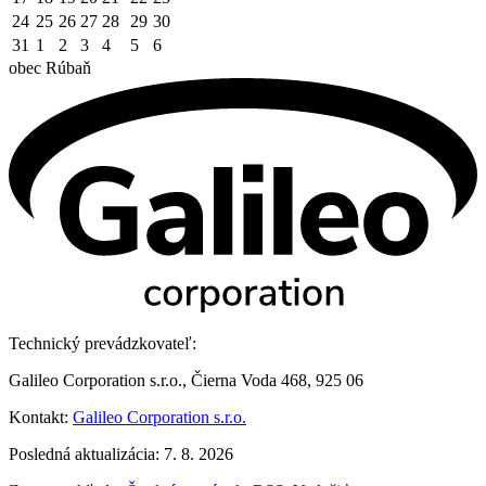
24
25
26
27
28
29
30
31
1
2
3
4
5
6
obec
Rúbaň
Technický prevádzkovateľ:
Galileo Corporation s.r.o., Čierna Voda 468, 925 06
Kontakt:
Galileo Corporation s.r.o.
Posledná aktualizácia: 7. 8. 2026