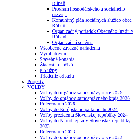
Rúbaň
Program hospodárskeho a sociálneho
rozvoja
Komunitný plán sociálnych služieb obce
Rúbaň
Organizačný poriadok Obecného úradu v
Rúbani
Organizačná schéma
Všeobecne záväzné nariadenia
Výrub drevín
Stavebné konania
Žiadosti a tlačivá
e-Služby
Triedenie odpadu
Projekty
VOĽBY
Voľby do orgánov samosprávy obce 2026
Voľby do orgánov samosprávneho kraja 2026
Referendum 2026
Voľby do Európskeho parlamentu 2024
Voľby prezidenta Slovenskej republiky 2024
Voľby do Národnej rady Slovenskej republiky
2023
Referendum 2023
Voľby do orgánov samosprávy obce 2022