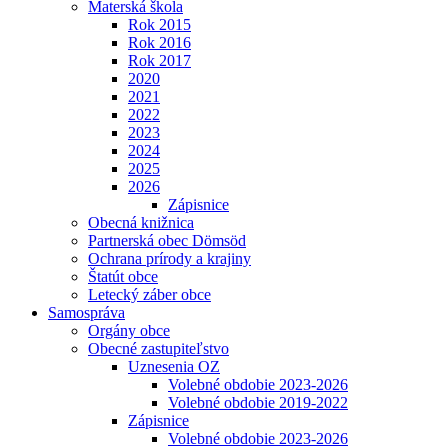
Materská škola
Rok 2015
Rok 2016
Rok 2017
2020
2021
2022
2023
2024
2025
2026
Zápisnice
Obecná knižnica
Partnerská obec Dömsöd
Ochrana prírody a krajiny
Štatút obce
Letecký záber obce
Samospráva
Orgány obce
Obecné zastupiteľstvo
Uznesenia OZ
Volebné obdobie 2023-2026
Volebné obdobie 2019-2022
Zápisnice
Volebné obdobie 2023-2026