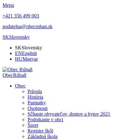
Menu
+421 356 499 003
podatelna@obecruban.sk
SK
Slovensky
SK
Slovensky
EN
English
HU
Magyar
Obec
Rúbaň
Obec
Príroda
História
Pamiatky
Osobnosti
Sčítanie obyvateľov, domov a bytov 2021
Podnikanie v obci
Šport
Register škôl
Základná škola