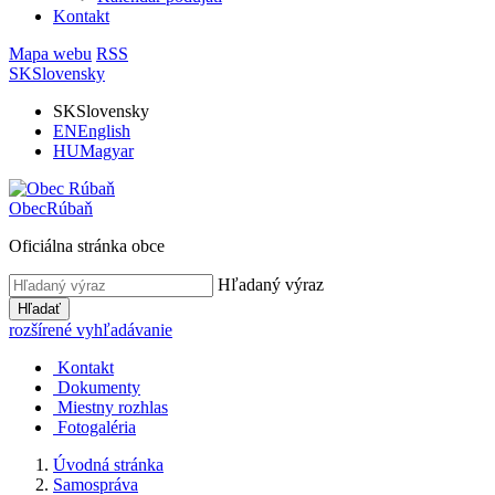
Kontakt
Mapa webu
RSS
SK
Slovensky
SK
Slovensky
EN
English
HU
Magyar
Obec
Rúbaň
Oficiálna stránka obce
Hľadaný výraz
Hľadať
rozšírené vyhľadávanie
Kontakt
Dokumenty
Miestny rozhlas
Fotogaléria
Úvodná stránka
Samospráva