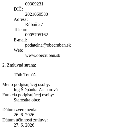
00309231
DIČ:
2021060580
Adresa:
Rúbaň 27
Telefón:
0905795162
E-mail:
podatelna@obecruban.sk
Web:
www.obecruban.sk
2. Zmluvná strana:
Tóth Tomáš
Meno podpisujúcej osoby:
Ing Štěpánka Zacharová
Funkcia podpisujúcej osoby:
Starostka obce
Dátum zverejnenia:
26. 6. 2026
Dátum účinnosti zmluvy:
27. 6. 2026