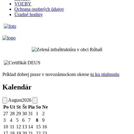
VOĽBY
Ochrana osobných údajov
Úradné hodiny
Príklad dobrej praxe v novozámockom okrese
tu ku stiahnutiu
Kalendár
August
2026
Po
Ut
St
Št
Pia
So
Ne
27
28
29
30
31
1
2
3
4
5
6
7
8
9
10
11
12
13
14
15
16
17
18
19
20
21
22
23