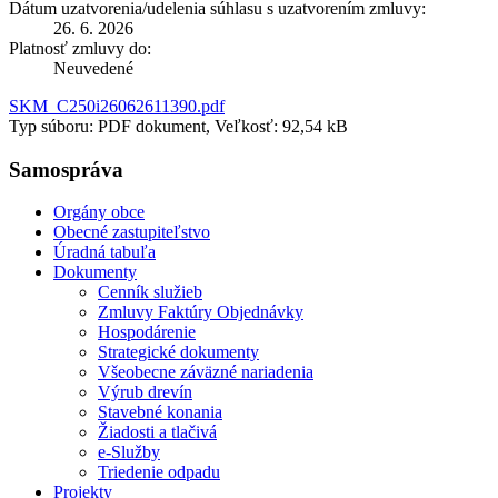
Dátum uzatvorenia/udelenia súhlasu s uzatvorením zmluvy:
26. 6. 2026
Platnosť zmluvy do:
Neuvedené
SKM_C250i26062611390.pdf
Typ súboru: PDF dokument, Veľkosť: 92,54 kB
Samospráva
Orgány obce
Obecné zastupiteľstvo
Úradná tabuľa
Dokumenty
Cenník služieb
Zmluvy Faktúry Objednávky
Hospodárenie
Strategické dokumenty
Všeobecne záväzné nariadenia
Výrub drevín
Stavebné konania
Žiadosti a tlačivá
e-Služby
Triedenie odpadu
Projekty