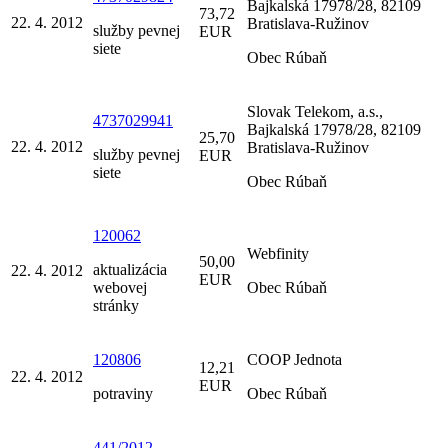
Bajkalská 17978/28, 82109
73,72
22. 4. 2012
Bratislava-Ružinov
služby pevnej
EUR
siete
Obec Rúbaň
Slovak Telekom, a.s.,
4737029941
Bajkalská 17978/28, 82109
25,70
22. 4. 2012
Bratislava-Ružinov
služby pevnej
EUR
siete
Obec Rúbaň
120062
Webfinity
50,00
aktualizácia
22. 4. 2012
EUR
webovej
Obec Rúbaň
stránky
120806
COOP Jednota
12,21
22. 4. 2012
EUR
potraviny
Obec Rúbaň
441/2012