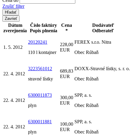
Cena do
Zrušiť filter
Zavrieť
Dátum
Číslo faktúry
Cena
Dodávateľ
zverejnenia
Popis plnenia
*
Odberateľ
20120241
FEREX s.r.o. Nitra
228,00
1. 5. 2012
EUR
110 l kontajner
Obec Rúbaň
3223561012
DOXX-Stravné lístky, s. r. o.
689,83
22. 4. 2012
EUR
stravné lístky
Obec Rúbaň
6300011873
SPP, a. s.
300,00
22. 4. 2012
EUR
plyn
Obec Rúbaň
6300011881
SPP, a. s.
100,00
22. 4. 2012
EUR
plyn
Obec Rúbaň