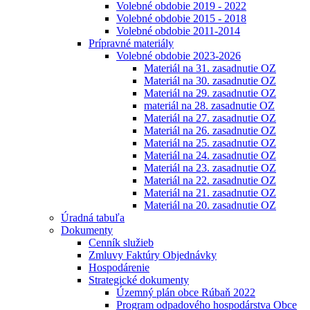
Volebné obdobie 2019 - 2022
Volebné obdobie 2015 - 2018
Volebné obdobie 2011-2014
Prípravné materiály
Volebné obdobie 2023-2026
Materiál na 31. zasadnutie OZ
Materiál na 30. zasadnutie OZ
Materiál na 29. zasadnutie OZ
materiál na 28. zasadnutie OZ
Materiál na 27. zasadnutie OZ
Materiál na 26. zasadnutie OZ
Materiál na 25. zasadnutie OZ
Materiál na 24. zasadnutie OZ
Materiál na 23. zasadnutie OZ
Materiál na 22. zasadnutie OZ
Materiál na 21. zasadnutie OZ
Materiál na 20. zasadnutie OZ
Úradná tabuľa
Dokumenty
Cenník služieb
Zmluvy Faktúry Objednávky
Hospodárenie
Strategické dokumenty
Územný plán obce Rúbaň 2022
Program odpadového hospodárstva Obce