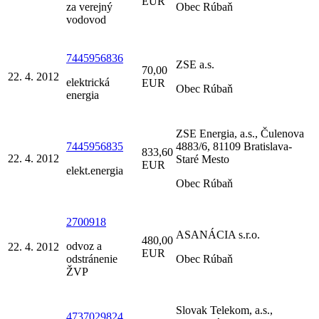
EUR
za verejný
Obec Rúbaň
vodovod
7445956836
ZSE a.s.
70,00
22. 4. 2012
elektrická
EUR
Obec Rúbaň
energia
ZSE Energia, a.s., Čulenova
7445956835
4883/6, 81109 Bratislava-
833,60
22. 4. 2012
Staré Mesto
EUR
elekt.energia
Obec Rúbaň
2700918
ASANÁCIA s.r.o.
480,00
odvoz a
22. 4. 2012
EUR
odstránenie
Obec Rúbaň
ŽVP
Slovak Telekom, a.s.,
4737029824