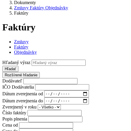
Dokumenty
Zmluvy Faktúry Objednávky
Faktúry
Faktúry
Zmluvy
Faktúry
Objednávky
Hľadaný výraz
Hľadať
Rozšírené hľadanie
Dodávateľ
IČO Dodávatelia
Dátum zverejnenia od
Dátum zverejnenia do
Zverejnený v roku
Číslo faktúry
Popis plnenia
Cena od