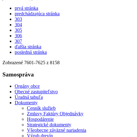
prvá stránka
predchádzajúca stránka
303
304
305
306
307
ďalšia stránka
posledná stránka
Zobrazené
7601
-
7625
z 8158
Samospráva
Orgány obce
Obecné zastupiteľstvo
Úradná tabuľa
Dokumenty
Cenník služieb
Zmluvy Faktúry Objednávky
Hospodárenie
Strategické dokumenty
Všeobecne záväzné nariadenia
Výrub drevín