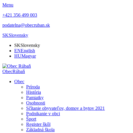
Menu
+421 356 499 003
podatelna@obecruban.sk
SK
Slovensky
SK
Slovensky
EN
English
HU
Magyar
Obec
Rúbaň
Obec
Príroda
História
Pamiatky
Osobnosti
Sčítanie obyvateľov, domov a bytov 2021
Podnikanie v obci
Šport
Register škôl
Základná škola