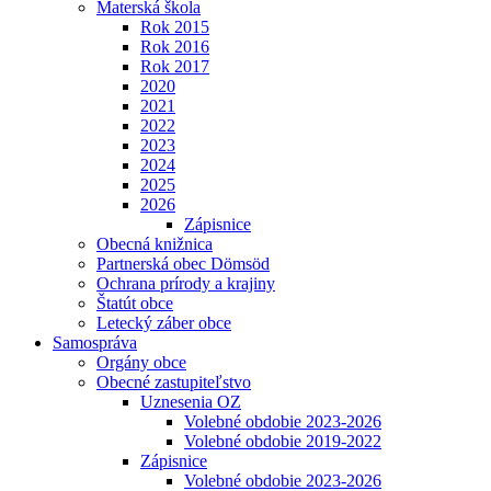
Materská škola
Rok 2015
Rok 2016
Rok 2017
2020
2021
2022
2023
2024
2025
2026
Zápisnice
Obecná knižnica
Partnerská obec Dömsöd
Ochrana prírody a krajiny
Štatút obce
Letecký záber obce
Samospráva
Orgány obce
Obecné zastupiteľstvo
Uznesenia OZ
Volebné obdobie 2023-2026
Volebné obdobie 2019-2022
Zápisnice
Volebné obdobie 2023-2026