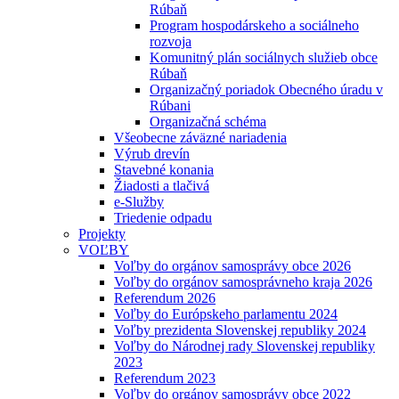
Rúbaň
Program hospodárskeho a sociálneho
rozvoja
Komunitný plán sociálnych služieb obce
Rúbaň
Organizačný poriadok Obecného úradu v
Rúbani
Organizačná schéma
Všeobecne záväzné nariadenia
Výrub drevín
Stavebné konania
Žiadosti a tlačivá
e-Služby
Triedenie odpadu
Projekty
VOĽBY
Voľby do orgánov samosprávy obce 2026
Voľby do orgánov samosprávneho kraja 2026
Referendum 2026
Voľby do Európskeho parlamentu 2024
Voľby prezidenta Slovenskej republiky 2024
Voľby do Národnej rady Slovenskej republiky
2023
Referendum 2023
Voľby do orgánov samosprávy obce 2022