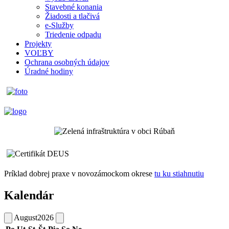
Stavebné konania
Žiadosti a tlačivá
e-Služby
Triedenie odpadu
Projekty
VOĽBY
Ochrana osobných údajov
Úradné hodiny
Príklad dobrej praxe v novozámockom okrese
tu ku stiahnutiu
Kalendár
August
2026