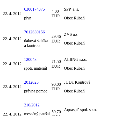
6300174375
SPP, a. s.
4,00
22. 4. 2012
EUR
plyn
Obec Rúbaň
7012630156
ZVS a.s.
29,46
22. 4. 2012
tlaková skúška
EUR
Obec Rúbaň
a kontrola
120048
ALIING s.r.o.
71,50
22. 4. 2012
EUR
spotr. materiál
Obec Rúbaň
2012025
JUDr. Kontrová
90,00
22. 4. 2012
EUR
právna pomoc
Obec Rúbaň
210/2012
Aquaspiš spol. s r.o.
59,70
mesačný paušál
22. 4. 2012