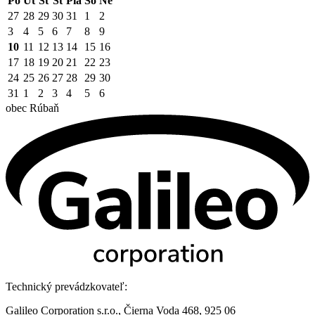
Po
Ut
St
Št
Pia
So
Ne
27
28
29
30
31
1
2
3
4
5
6
7
8
9
10
11
12
13
14
15
16
17
18
19
20
21
22
23
24
25
26
27
28
29
30
31
1
2
3
4
5
6
obec
Rúbaň
Technický prevádzkovateľ:
Galileo Corporation s.r.o., Čierna Voda 468, 925 06