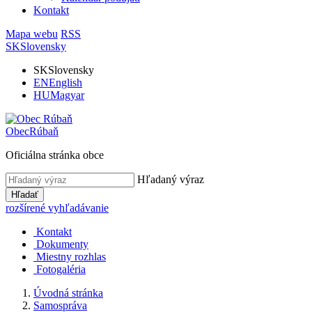
Kontakt
Mapa webu
RSS
SK
Slovensky
SK
Slovensky
EN
English
HU
Magyar
Obec
Rúbaň
Oficiálna stránka obce
Hľadaný výraz
Hľadať
rozšírené vyhľadávanie
Kontakt
Dokumenty
Miestny rozhlas
Fotogaléria
Úvodná stránka
Samospráva