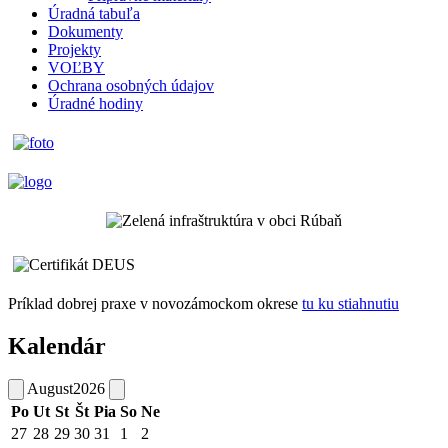
Úradná tabuľa
Dokumenty
Projekty
VOĽBY
Ochrana osobných údajov
Úradné hodiny
Príklad dobrej praxe v novozámockom okrese
tu ku stiahnutiu
Kalendár
August
2026
Po
Ut
St
Št
Pia
So
Ne
27
28
29
30
31
1
2