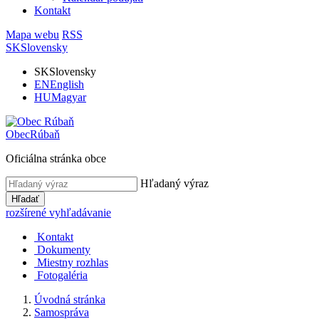
Kontakt
Mapa webu
RSS
SK
Slovensky
SK
Slovensky
EN
English
HU
Magyar
Obec
Rúbaň
Oficiálna stránka obce
Hľadaný výraz
Hľadať
rozšírené vyhľadávanie
Kontakt
Dokumenty
Miestny rozhlas
Fotogaléria
Úvodná stránka
Samospráva