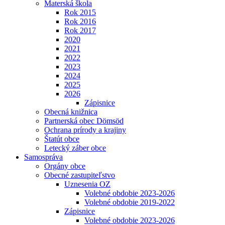
Materská škola
Rok 2015
Rok 2016
Rok 2017
2020
2021
2022
2023
2024
2025
2026
Zápisnice
Obecná knižnica
Partnerská obec Dömsöd
Ochrana prírody a krajiny
Štatút obce
Letecký záber obce
Samospráva
Orgány obce
Obecné zastupiteľstvo
Uznesenia OZ
Volebné obdobie 2023-2026
Volebné obdobie 2019-2022
Zápisnice
Volebné obdobie 2023-2026