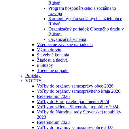
Rúbaň
Program hospodárskeho a sociálneho
rozvoja
Komunitný plán sociálnych služieb obce
Rúbaň
Organizačný poriadok Obecného úradu v
Rúbani
Organizačná schéma
Všeobecne záväzné nariadenia
Výrub drevín
Stavebné konania
Žiadosti a tlačivá
e-Služby
Triedenie odpadu
Projekty
VOĽBY
Voľby do orgánov samosprávy obce 2026
Voľby do orgánov samosprávneho kraja 2026
Referendum 2026
Voľby do Európskeho parlamentu 2024
Voľby prezidenta Slovenskej republiky 2024
Voľby do Národnej rady Slovenskej republiky
2023
Referendum 2023
Voľby do orgánov samosprávy obce 2022