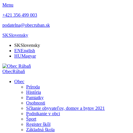
Menu
+421 356 499 003
podatelna@obecruban.sk
SK
Slovensky
SK
Slovensky
EN
English
HU
Magyar
Obec
Rúbaň
Obec
Príroda
História
Pamiatky
Osobnosti
Sčítanie obyvateľov, domov a bytov 2021
Podnikanie v obci
Šport
Register škôl
Základná škola