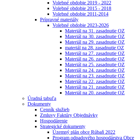
Volebné obdobie 2019 - 2022
Volebné obdobie 2015 - 2018
Volebné obdobie 2011-2014
Prípravné materiály
Volebné obdobie 2023-2026
Materiál na 31. zasadnutie OZ
Materiál na 30. zasadnutie OZ
Materiál na 29. zasadnutie OZ
materiál na 28. zasadnutie OZ
Materiál na 27. zasadnutie OZ
Materiál na 26. zasadnutie OZ
Materiál na 25. zasadnutie OZ
Materiál na 24. zasadnutie OZ
Materiál na 23. zasadnutie OZ
Materiál na 22. zasadnutie OZ
Materiál na 21. zasadnutie OZ
Materiál na 20. zasadnutie OZ
Úradná tabuľa
Dokumenty
Cenník služieb
Zmluvy Faktúry Objednávky
Hospodárenie
Strategické dokumenty
Územný plán obce Rúbaň 2022
Program odpadového hospodárstva Obce