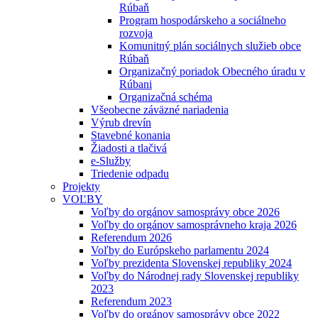
Rúbaň
Program hospodárskeho a sociálneho
rozvoja
Komunitný plán sociálnych služieb obce
Rúbaň
Organizačný poriadok Obecného úradu v
Rúbani
Organizačná schéma
Všeobecne záväzné nariadenia
Výrub drevín
Stavebné konania
Žiadosti a tlačivá
e-Služby
Triedenie odpadu
Projekty
VOĽBY
Voľby do orgánov samosprávy obce 2026
Voľby do orgánov samosprávneho kraja 2026
Referendum 2026
Voľby do Európskeho parlamentu 2024
Voľby prezidenta Slovenskej republiky 2024
Voľby do Národnej rady Slovenskej republiky
2023
Referendum 2023
Voľby do orgánov samosprávy obce 2022