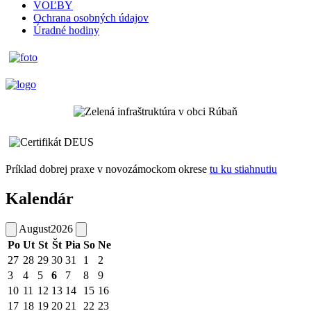
VOĽBY
Ochrana osobných údajov
Úradné hodiny
Príklad dobrej praxe v novozámockom okrese
tu ku stiahnutiu
Kalendár
August
2026
Po
Ut
St
Št
Pia
So
Ne
27
28
29
30
31
1
2
3
4
5
6
7
8
9
10
11
12
13
14
15
16
17
18
19
20
21
22
23