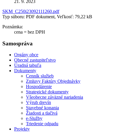
21. 9. 2023
SKM_C250i23092111260.pdf
Typ súboru: PDF dokument, Veľkosť: 79,22 kB
Poznámka:
cena = bez DPH
Samospráva
Orgány obce
Obecné zastupiteľstvo
Úradná tabuľa
Dokumenty
Cenník služieb
Zmluvy Faktúry Objednávky
Hospodárenie
Strategické dokumenty
Všeobecne záväzné nariadenia
Výrub drevín
Stavebné konania
Žiadosti a tlačivá
e-Služby
Triedenie odpadu
Projekty