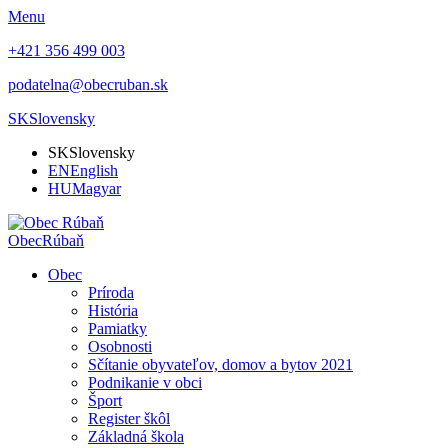
Menu
+421 356 499 003
podatelna@obecruban.sk
SK
Slovensky
SK
Slovensky
EN
English
HU
Magyar
Obec
Rúbaň
Obec
Príroda
História
Pamiatky
Osobnosti
Sčítanie obyvateľov, domov a bytov 2021
Podnikanie v obci
Šport
Register škôl
Základná škola