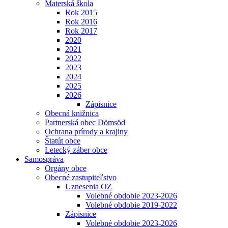
Materská škola
Rok 2015
Rok 2016
Rok 2017
2020
2021
2022
2023
2024
2025
2026
Zápisnice
Obecná knižnica
Partnerská obec Dömsöd
Ochrana prírody a krajiny
Štatút obce
Letecký záber obce
Samospráva
Orgány obce
Obecné zastupiteľstvo
Uznesenia OZ
Volebné obdobie 2023-2026
Volebné obdobie 2019-2022
Zápisnice
Volebné obdobie 2023-2026