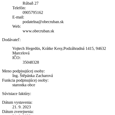
Rúbaň 27
Telefón:
0905795162
E-mail:
podatelna@obecruban.sk
Web:
www.obecruban.sk
Dodávateľ:
Vojtech Hegedüs, Krátke Kesy,Podzáhradná 1415, 94632
Marcelová
IČO:
35048328
Meno podpisujúcej osoby:
Ing. Štěpánka Zacharová
Funkcia podpisujúcej osoby:
starostka obce
Súvisiace faktúry:
Dátum vystavenia:
21. 9. 2023
Dátum zverejnenia: