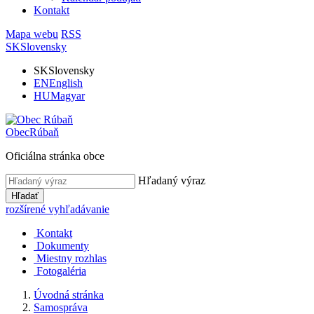
Kontakt
Mapa webu
RSS
SK
Slovensky
SK
Slovensky
EN
English
HU
Magyar
Obec
Rúbaň
Oficiálna stránka obce
Hľadaný výraz
Hľadať
rozšírené vyhľadávanie
Kontakt
Dokumenty
Miestny rozhlas
Fotogaléria
Úvodná stránka
Samospráva