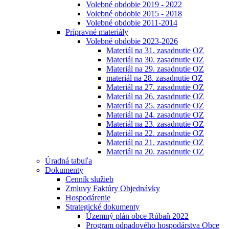
Volebné obdobie 2019 - 2022
Volebné obdobie 2015 - 2018
Volebné obdobie 2011-2014
Prípravné materiály
Volebné obdobie 2023-2026
Materiál na 31. zasadnutie OZ
Materiál na 30. zasadnutie OZ
Materiál na 29. zasadnutie OZ
materiál na 28. zasadnutie OZ
Materiál na 27. zasadnutie OZ
Materiál na 26. zasadnutie OZ
Materiál na 25. zasadnutie OZ
Materiál na 24. zasadnutie OZ
Materiál na 23. zasadnutie OZ
Materiál na 22. zasadnutie OZ
Materiál na 21. zasadnutie OZ
Materiál na 20. zasadnutie OZ
Úradná tabuľa
Dokumenty
Cenník služieb
Zmluvy Faktúry Objednávky
Hospodárenie
Strategické dokumenty
Územný plán obce Rúbaň 2022
Program odpadového hospodárstva Obce