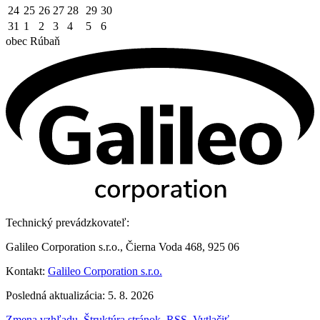
24
25
26
27
28
29
30
31
1
2
3
4
5
6
obec
Rúbaň
Technický prevádzkovateľ:
Galileo Corporation s.r.o., Čierna Voda 468, 925 06
Kontakt:
Galileo Corporation s.r.o.
Posledná aktualizácia: 5. 8. 2026
Zmena vzhľadu
,
Štruktúra stránok
,
RSS
,
Vytlačiť