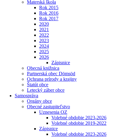
Materská škola
Rok 2015
Rok 2016
Rok 2017
2020
2021
2022
2023
2024
2025
2026
Zápisnice
Obecná knižnica
Partnerská obec Dömsöd
Ochrana prírody a krajiny
Štatút obce
Letecký záber obce
Samospráva
Orgány obce
Obecné zastupiteľstvo
Uznesenia OZ
Volebné obdobie 2023-2026
Volebné obdobie 2019-2022
Zápisnice
Volebné obdobie 2023-2026