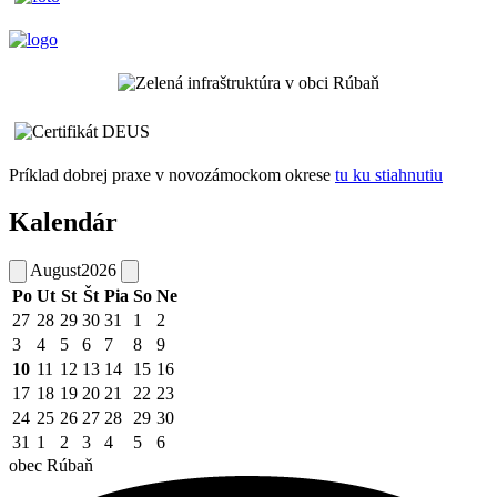
Príklad dobrej praxe v novozámockom okrese
tu ku stiahnutiu
Kalendár
August
2026
Po
Ut
St
Št
Pia
So
Ne
27
28
29
30
31
1
2
3
4
5
6
7
8
9
10
11
12
13
14
15
16
17
18
19
20
21
22
23
24
25
26
27
28
29
30
31
1
2
3
4
5
6
obec
Rúbaň