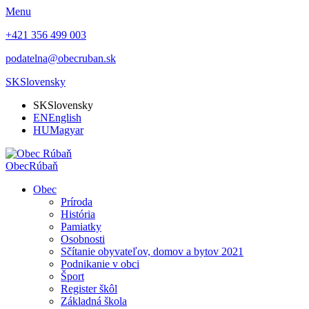
Menu
+421 356 499 003
podatelna@obecruban.sk
SK
Slovensky
SK
Slovensky
EN
English
HU
Magyar
Obec
Rúbaň
Obec
Príroda
História
Pamiatky
Osobnosti
Sčítanie obyvateľov, domov a bytov 2021
Podnikanie v obci
Šport
Register škôl
Základná škola