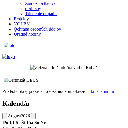
Žiadosti a tlačivá
e-Služby
Triedenie odpadu
Projekty
VOĽBY
Ochrana osobných údajov
Úradné hodiny
Príklad dobrej praxe v novozámockom okrese
tu ku stiahnutiu
Kalendár
August
2026
Po
Ut
St
Št
Pia
So
Ne