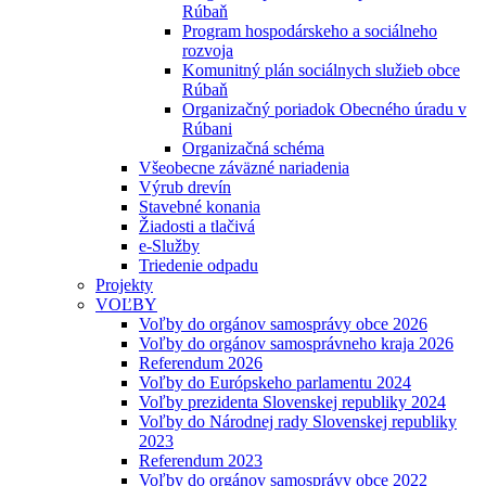
Rúbaň
Program hospodárskeho a sociálneho
rozvoja
Komunitný plán sociálnych služieb obce
Rúbaň
Organizačný poriadok Obecného úradu v
Rúbani
Organizačná schéma
Všeobecne záväzné nariadenia
Výrub drevín
Stavebné konania
Žiadosti a tlačivá
e-Služby
Triedenie odpadu
Projekty
VOĽBY
Voľby do orgánov samosprávy obce 2026
Voľby do orgánov samosprávneho kraja 2026
Referendum 2026
Voľby do Európskeho parlamentu 2024
Voľby prezidenta Slovenskej republiky 2024
Voľby do Národnej rady Slovenskej republiky
2023
Referendum 2023
Voľby do orgánov samosprávy obce 2022