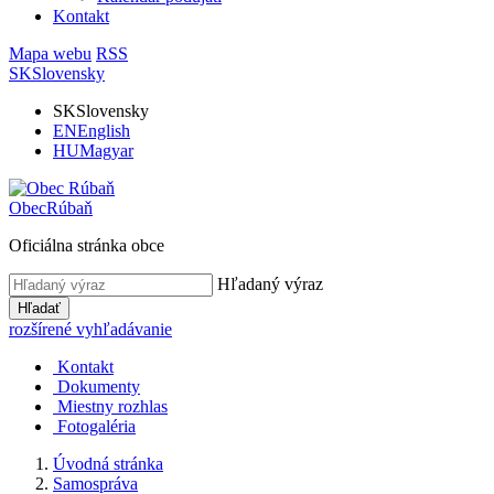
Kontakt
Mapa webu
RSS
SK
Slovensky
SK
Slovensky
EN
English
HU
Magyar
Obec
Rúbaň
Oficiálna stránka obce
Hľadaný výraz
Hľadať
rozšírené vyhľadávanie
Kontakt
Dokumenty
Miestny rozhlas
Fotogaléria
Úvodná stránka
Samospráva