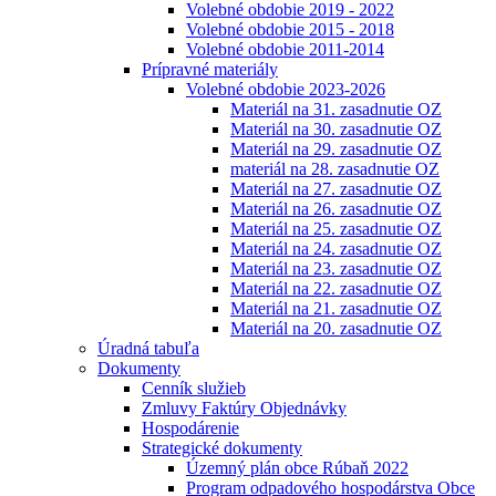
Volebné obdobie 2019 - 2022
Volebné obdobie 2015 - 2018
Volebné obdobie 2011-2014
Prípravné materiály
Volebné obdobie 2023-2026
Materiál na 31. zasadnutie OZ
Materiál na 30. zasadnutie OZ
Materiál na 29. zasadnutie OZ
materiál na 28. zasadnutie OZ
Materiál na 27. zasadnutie OZ
Materiál na 26. zasadnutie OZ
Materiál na 25. zasadnutie OZ
Materiál na 24. zasadnutie OZ
Materiál na 23. zasadnutie OZ
Materiál na 22. zasadnutie OZ
Materiál na 21. zasadnutie OZ
Materiál na 20. zasadnutie OZ
Úradná tabuľa
Dokumenty
Cenník služieb
Zmluvy Faktúry Objednávky
Hospodárenie
Strategické dokumenty
Územný plán obce Rúbaň 2022
Program odpadového hospodárstva Obce