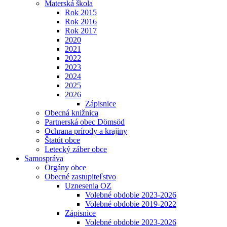
Materská škola
Rok 2015
Rok 2016
Rok 2017
2020
2021
2022
2023
2024
2025
2026
Zápisnice
Obecná knižnica
Partnerská obec Dömsöd
Ochrana prírody a krajiny
Štatút obce
Letecký záber obce
Samospráva
Orgány obce
Obecné zastupiteľstvo
Uznesenia OZ
Volebné obdobie 2023-2026
Volebné obdobie 2019-2022
Zápisnice
Volebné obdobie 2023-2026