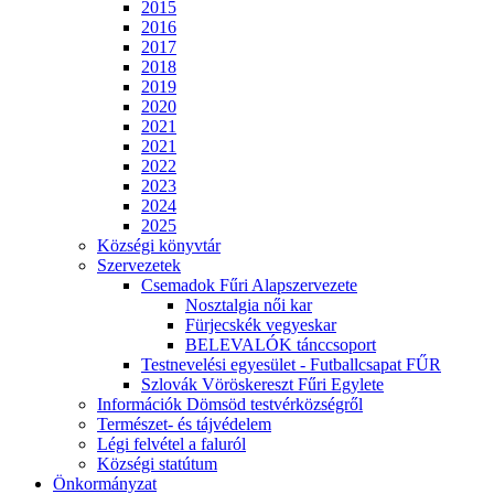
2015
2016
2017
2018
2019
2020
2021
2021
2022
2023
2024
2025
Községi könyvtár
Szervezetek
Csemadok Fűri Alapszervezete
Nosztalgia női kar
Fürjecskék vegyeskar
BELEVALÓK tánccsoport
Testnevelési egyesület - Futballcsapat FŰR
Szlovák Vöröskereszt Fűri Egylete
Információk Dömsöd testvérközségről
Természet- és tájvédelem
Légi felvétel a faluról
Községi statútum
Önkormányzat