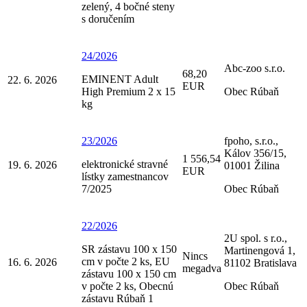
zelený, 4 bočné steny
s doručením
24/2026
Abc-zoo s.r.o.
68,20
EMINENT Adult
22. 6. 2026
EUR
High Premium 2 x 15
Obec Rúbaň
kg
23/2026
fpoho, s.r.o.,
Kálov 356/15,
1 556,54
elektronické stravné
19. 6. 2026
01001 Žilina
EUR
lístky zamestnancov
7/2025
Obec Rúbaň
22/2026
2U spol. s r.o.,
SR zástavu 100 x 150
Martinengová 1,
Nincs
cm v počte 2 ks, EU
16. 6. 2026
81102 Bratislava
megadva
zástavu 100 x 150 cm
v počte 2 ks, Obecnú
Obec Rúbaň
zástavu Rúbaň 1