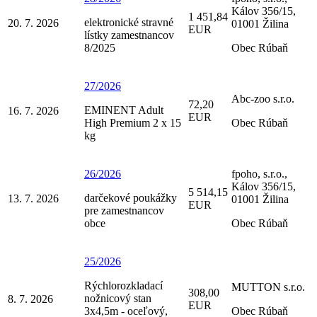
Kálov 356/15,
1 451,84
elektronické stravné
20. 7. 2026
01001 Žilina
EUR
lístky zamestnancov
8/2025
Obec Rúbaň
27/2026
Abc-zoo s.r.o.
72,20
EMINENT Adult
16. 7. 2026
EUR
High Premium 2 x 15
Obec Rúbaň
kg
26/2026
fpoho, s.r.o.,
Kálov 356/15,
5 514,15
darčekové poukážky
13. 7. 2026
01001 Žilina
EUR
pre zamestnancov
obce
Obec Rúbaň
25/2026
Rýchlorozkladací
MUTTON s.r.o.
308,00
nožnicový stan
8. 7. 2026
EUR
3x4,5m - oceľový,
Obec Rúbaň