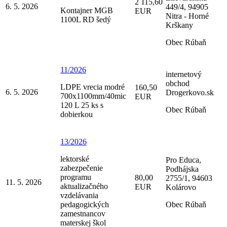
2 115,60
6. 5. 2026
449/4, 94905
Kontajner MGB
EUR
Nitra - Horné
1100L RD šedý
Krškany
Obec Rúbaň
11/2026
internetový
obchod
LDPE vrecia modré
160,50
6. 5. 2026
Drogerkovo.sk
700x1100mm/40mic
EUR
120 L 25 ks s
Obec Rúbaň
dobierkou
13/2026
lektorské
Pro Educa,
zabezpečenie
Podhájska
programu
80,00
2755/1, 94603
11. 5. 2026
aktualizačného
EUR
Kolárovo
vzdelávania
pedagogických
Obec Rúbaň
zamestnancov
materskej škol