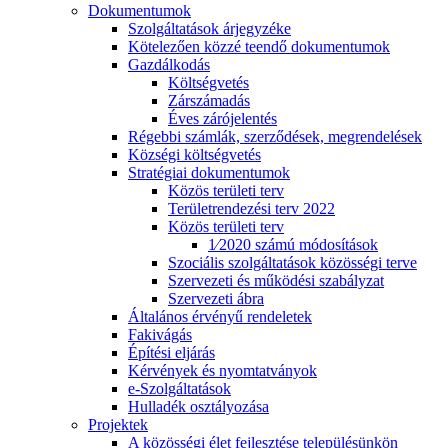
Dokumentumok
Szolgáltatások árjegyzéke
Kötelezően közzé teendő dokumentumok
Gazdálkodás
Költségvetés
Zárszámadás
Éves zárójelentés
Régebbi számlák, szerződések, megrendelések
Községi költségvetés
Stratégiai dokumentumok
Közös területi terv
Területrendezési terv 2022
Közös területi terv
1⁄2020 számú módosítások
Szociális szolgáltatások közösségi terve
Szervezeti és működési szabályzat
Szervezeti ábra
Általános érvényű rendeletek
Fakivágás
Építési eljárás
Kérvények és nyomtatványok
e-Szolgáltatások
Hulladék osztályozása
Projektek
A közösségi élet fejlesztése településünkön