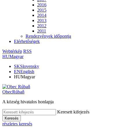
2016
2015
2014
2013
2012
2011
Rendezvények időpontja
Elérhetőségek
Webtérkép
RSS
HU
Magyar
SK
Slovensky
EN
English
HU
Magyar
Obec
Rúbaň
A község hivatalos honlapja
Keresett kifejezés
Keresés
részletes keresés