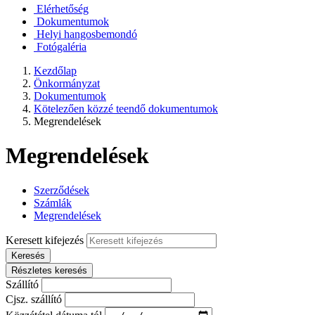
Elérhetőség
Dokumentumok
Helyi hangosbemondó
Fotógaléria
Kezdőlap
Önkormányzat
Dokumentumok
Kötelezően közzé teendő dokumentumok
Megrendelések
Megrendelések
Szerződések
Számlák
Megrendelések
Keresett kifejezés
Keresés
Részletes keresés
Szállító
Cjsz. szállító
Közzététel dátuma tól