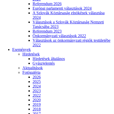
Referendum 2026
Európai parlamenti választások 2024
A Szlovák Köztársaság elnökének választása
2024
Választások a Szlovák Köztársaság Nemzeti
Tanácsába 2023
Referendum 2023
Önkormányzati választások 2022
Választások az önkormányzati régiók testületébe
2022
Események
Hirdetések
Hirdetések általános
Gyászjelentés
Aktualitások
Fotógaléria
2026
2025
2024
2023
2022
2020
2019
2018
2017