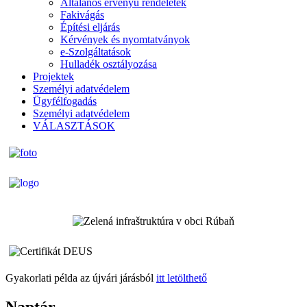
Általános érvényű rendeletek
Fakivágás
Építési eljárás
Kérvények és nyomtatványok
e-Szolgáltatások
Hulladék osztályozása
Projektek
Személyi adatvédelem
Ügyfélfogadás
Személyi adatvédelem
VÁLASZTÁSOK
Gyakorlati példa az újvári járásból
itt letölthető