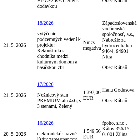
HP CF259A čierny s
Obec Rúbaň
dodávkou
18/2026
Západoslovenská
vodárenská
vytýčenie
spoločnosť, a.s.,
podzemných vedení k
Nábrežie za
Nincs
projektu:
21. 5. 2026
hydrocentrálou
megadva
Rekonštrukcia
946/4, 94901
chodníka medzi
Nitra
kultúrnym domom a
hasičskou zbr
Obec Rúbaň
17/2026
Hana Godusova
1 397,00
Nožnicový stan
21. 5. 2026
EUR
PREMIUM alu 4x6, s
Obec Rúbaň
3 stenami, Zelený
16/2026
fpoho, s.r.o.,
Kálov 356/15,
1 549,56
elektronické stravné
20. 5. 2026
01001 Žilina
EUR
lístky zamestnancov