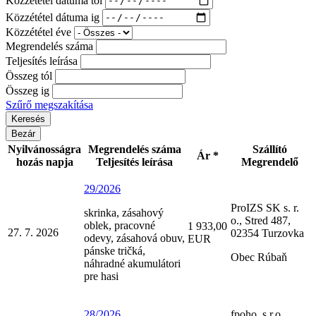
Közzététel dátuma ig
Közzététel éve
Megrendelés száma
Teljesítés leírása
Összeg tól
Összeg ig
Szűrő megszakítása
Bezár
Nyilvánosságra
Megrendelés száma
Szállító
Ár *
hozás napja
Teljesítés leírása
Megrendelő
29/2026
ProIZS SK s. r.
skrinka, zásahový
o., Stred 487,
oblek, pracovné
1 933,00
27. 7. 2026
02354 Turzovka
odevy, zásahová obuv,
EUR
pánske tričká,
Obec Rúbaň
náhradné akumulátori
pre hasi
28/2026
fpoho, s.r.o.,