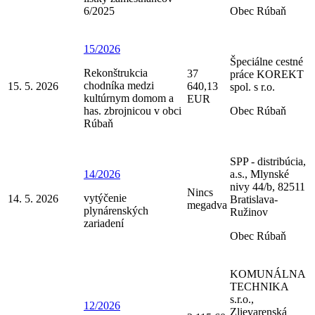
6/2025
Obec Rúbaň
15/2026
Špeciálne cestné
Rekonštrukcia
37
práce KOREKT
chodníka medzi
15. 5. 2026
640,13
spol. s r.o.
kultúrnym domom a
EUR
has. zbrojnicou v obci
Obec Rúbaň
Rúbaň
SPP - distribúcia,
14/2026
a.s., Mlynské
nivy 44/b, 82511
Nincs
vytýčenie
14. 5. 2026
Bratislava-
megadva
plynárenských
Ružinov
zariadení
Obec Rúbaň
KOMUNÁLNA
TECHNIKA
s.r.o.,
12/2026
Zlievarenská