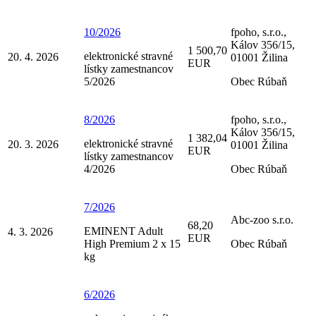
10/2026
fpoho, s.r.o.,
Kálov 356/15,
1 500,70
elektronické stravné
20. 4. 2026
01001 Žilina
EUR
lístky zamestnancov
5/2026
Obec Rúbaň
8/2026
fpoho, s.r.o.,
Kálov 356/15,
1 382,04
elektronické stravné
20. 3. 2026
01001 Žilina
EUR
lístky zamestnancov
4/2026
Obec Rúbaň
7/2026
Abc-zoo s.r.o.
68,20
EMINENT Adult
4. 3. 2026
EUR
High Premium 2 x 15
Obec Rúbaň
kg
6/2026