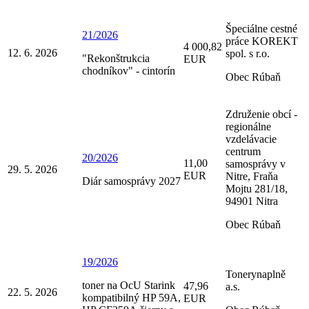
Špeciálne cestné
21/2026
práce KOREKT
4 000,82
12. 6. 2026
spol. s r.o.
"Rekonštrukcia
EUR
chodníkov" - cintorín
Obec Rúbaň
Združenie obcí -
regionálne
vzdelávacie
centrum
20/2026
11,00
samosprávy v
29. 5. 2026
EUR
Nitre, Fraňa
Diár samosprávy 2027
Mojtu 281/18,
94901 Nitra
Obec Rúbaň
19/2026
Tonerynaplně
toner na OcU Starink
47,96
a.s.
22. 5. 2026
kompatibilný HP 59A,
EUR