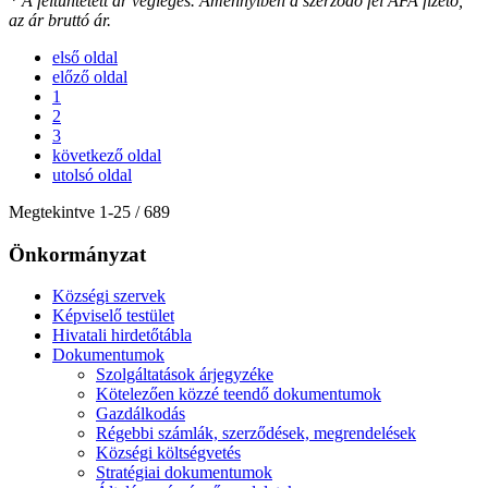
* A feltüntetett ár végleges. Amennyiben a szerződő fél ÁFA fizető,
az ár bruttó ár.
első oldal
előző oldal
1
2
3
következő oldal
utolsó oldal
Megtekintve
1
-
25
/ 689
Önkormányzat
Községi szervek
Képviselő testület
Hivatali hirdetőtábla
Dokumentumok
Szolgáltatások árjegyzéke
Kötelezően közzé teendő dokumentumok
Gazdálkodás
Régebbi számlák, szerződések, megrendelések
Községi költségvetés
Stratégiai dokumentumok