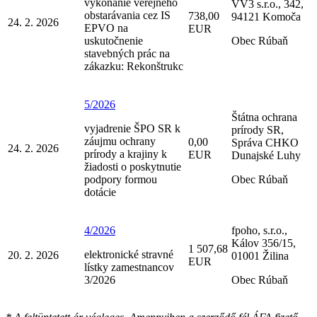
vykonanie verejného
VV3 s.r.o., 342,
obstarávania cez IS
738,00
94121 Komoča
24. 2. 2026
EPVO na
EUR
uskutočnenie
Obec Rúbaň
stavebných prác na
zákazku: Rekonštrukc
5/2026
Štátna ochrana
vyjadrenie ŠPO SR k
prírody SR,
záujmu ochrany
0,00
Správa CHKO
24. 2. 2026
prírody a krajiny k
EUR
Dunajské Luhy
žiadosti o poskytnutie
podpory formou
Obec Rúbaň
dotácie
4/2026
fpoho, s.r.o.,
Kálov 356/15,
1 507,68
elektronické stravné
20. 2. 2026
01001 Žilina
EUR
lístky zamestnancov
3/2026
Obec Rúbaň