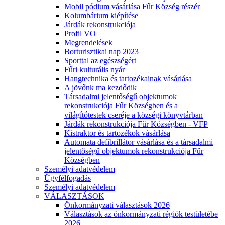
Mobil pódium vásárlása Fűr Község részér
Kolumbárium kiépítése
Járdák rekonstrukciója
Profil VO
Megrendelések
Borturisztikai nap 2023
Sporttal az egészségért
Fűri kulturális nyár
Hangtechnika és tartozékainak vásárlása
A jövőnk ma kezdődik
Társadalmi jelentőségű objektumok
rekonstrukciója Fűr Községben és a
világítótestek cseréje a községi könyvtárban
Járdák rekonstrukciója Fűr Községben - VFP
Kistraktor és tartozékok vásárlása
Automata defibrillátor vásárlása és a társadalmi
jelentőségű objektumok rekonstrukciója Fűr
Községben
Személyi adatvédelem
Ügyfélfogadás
Személyi adatvédelem
VÁLASZTÁSOK
Önkormányzati választások 2026
Választások az önkormányzati régiók testületébe
2026