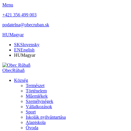
Menu
+421 356 499 003
podatelna@obecruban.sk
HU
Magyar
SK
Slovensky
EN
English
HU
Magyar
Obec
Rúbaň
Község
Természet
Történelem
Műemlékek
Személyiségek
Vállalkozások
Sport
Iskolák nyilvántartása
Alapiskola
Óvoda