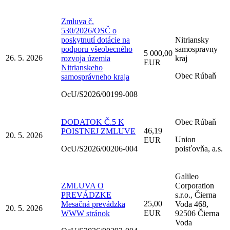
Zmluva č.
530/2026/OSČ o
poskytnutí dotácie na
Nitriansky
podporu všeobecného
samospravny
5 000,00
26. 5. 2026
rozvoja územia
kraj
EUR
Nitrianskeho
Obec Rúbaň
samosprávneho kraja
OcU/S2026/00199-008
DODATOK Č.5 K
Obec Rúbaň
46,19
POISTNEJ ZMLUVE
20. 5. 2026
Union
EUR
OcU/S2026/00206-004
poisťovňa, a.s.
Galileo
ZMLUVA O
Corporation
PREVÁDZKE
s.r.o., Čierna
25,00
Mesačná prevádzka
Voda 468,
20. 5. 2026
EUR
WWW stránok
92506 Čierna
Voda