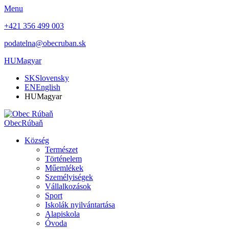
Menu
+421 356 499 003
podatelna@obecruban.sk
HU
Magyar
SK
Slovensky
EN
English
HU
Magyar
Obec
Rúbaň
Község
Természet
Történelem
Műemlékek
Személyiségek
Vállalkozások
Sport
Iskolák nyilvántartása
Alapiskola
Óvoda