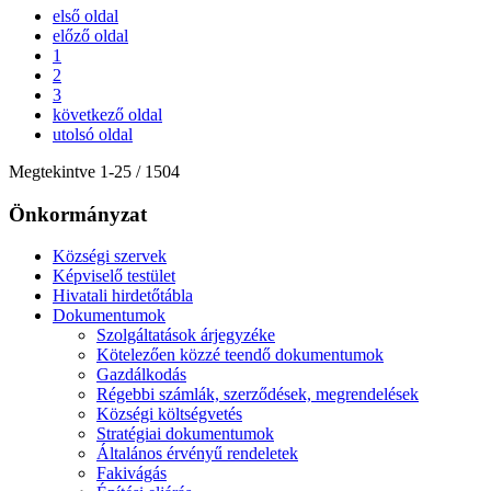
első oldal
előző oldal
1
2
3
következő oldal
utolsó oldal
Megtekintve
1
-
25
/ 1504
Önkormányzat
Községi szervek
Képviselő testület
Hivatali hirdetőtábla
Dokumentumok
Szolgáltatások árjegyzéke
Kötelezően közzé teendő dokumentumok
Gazdálkodás
Régebbi számlák, szerződések, megrendelések
Községi költségvetés
Stratégiai dokumentumok
Általános érvényű rendeletek
Fakivágás