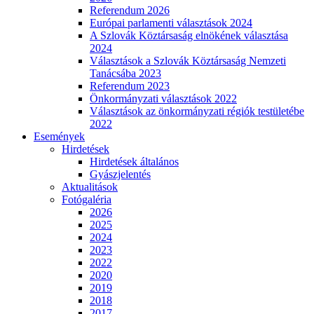
Referendum 2026
Európai parlamenti választások 2024
A Szlovák Köztársaság elnökének választása
2024
Választások a Szlovák Köztársaság Nemzeti
Tanácsába 2023
Referendum 2023
Önkormányzati választások 2022
Választások az önkormányzati régiók testületébe
2022
Események
Hirdetések
Hirdetések általános
Gyászjelentés
Aktualitások
Fotógaléria
2026
2025
2024
2023
2022
2020
2019
2018
2017