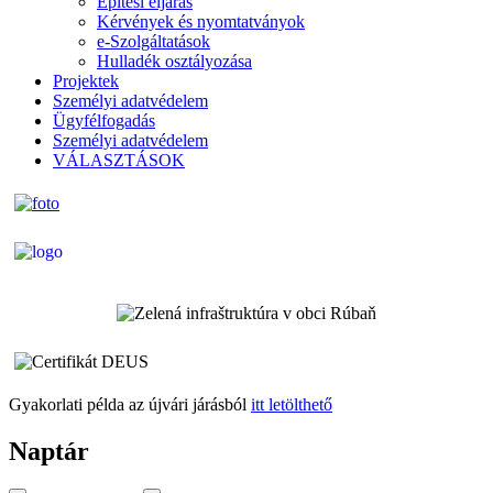
Építési eljárás
Kérvények és nyomtatványok
e-Szolgáltatások
Hulladék osztályozása
Projektek
Személyi adatvédelem
Ügyfélfogadás
Személyi adatvédelem
VÁLASZTÁSOK
Gyakorlati példa az újvári járásból
itt letölthető
Naptár