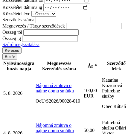
Közzététel dátuma ig
Közzététel éve
Szerződés száma
Megnevezés / Tárgy szerződések
Összeg tól
Összeg ig
Szűrő megszakítása
Bezár
Nyilvánosságra
Megnevezés
Szerződő
Ár *
hozás napja
Szerződés száma
felek
Katarína
Nájomná zmluva o
Kozicsová
100,00
nájme domu smútku
Pohrebné
5. 8. 2026
EUR
služby
OcU/S2026/00028-010
Obec Rúbaň
Pohrebná
Nájomná zmluva o
služba Ollári
50,00
nájme domu smútku
4. 8. 2026
Viktor