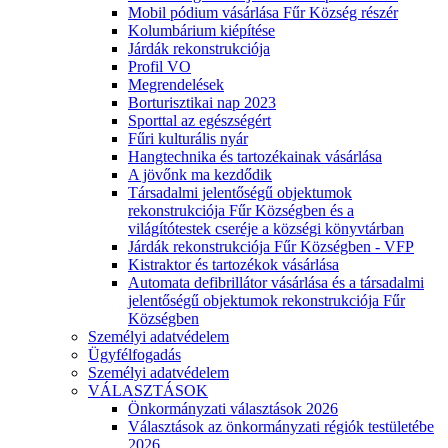
Mobil pódium vásárlása Fűr Község részér
Kolumbárium kiépítése
Járdák rekonstrukciója
Profil VO
Megrendelések
Borturisztikai nap 2023
Sporttal az egészségért
Fűri kulturális nyár
Hangtechnika és tartozékainak vásárlása
A jövőnk ma kezdődik
Társadalmi jelentőségű objektumok
rekonstrukciója Fűr Községben és a
világítótestek cseréje a községi könyvtárban
Járdák rekonstrukciója Fűr Községben - VFP
Kistraktor és tartozékok vásárlása
Automata defibrillátor vásárlása és a társadalmi
jelentőségű objektumok rekonstrukciója Fűr
Községben
Személyi adatvédelem
Ügyfélfogadás
Személyi adatvédelem
VÁLASZTÁSOK
Önkormányzati választások 2026
Választások az önkormányzati régiók testületébe
2026