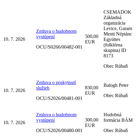
CSEMADOK
Základná
organizácia
Levice, Garam
Zmluva o hudobnom
Menti Néptánc
500,00
vystúpení
10. 7. 2026
Együttes
EUR
(folklórna
OCU/S0266/00482-001
skupina) ID
8173
Obec Rúbaň
Zmluva o poskytnutí
Balogh Peter
830,00
služieb
10. 7. 2026
EUR
Obec Rúbaň
OCU/S2026/00481-001
Zmluva o hudobnom
Hudobná
300,00
vystúpení
formácia BÁM
10. 7. 2026
EUR
OCU/S2026/00480-001
Obec Rúbaň