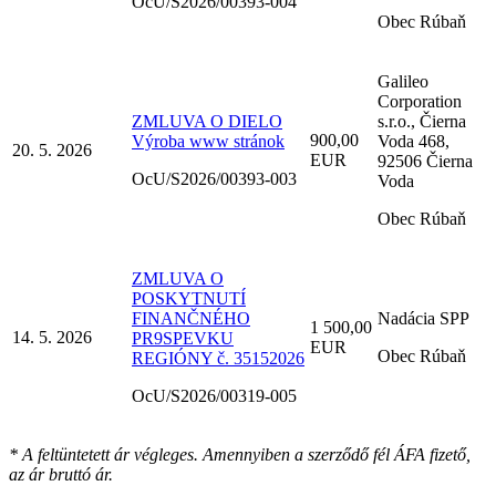
OcU/S2026/00393-004
Obec Rúbaň
Galileo
Corporation
ZMLUVA O DIELO
s.r.o., Čierna
900,00
Výroba www stránok
Voda 468,
20. 5. 2026
EUR
92506 Čierna
OcU/S2026/00393-003
Voda
Obec Rúbaň
ZMLUVA O
POSKYTNUTÍ
FINANČNÉHO
Nadácia SPP
1 500,00
14. 5. 2026
PR9SPEVKU
EUR
Obec Rúbaň
REGIÓNY č. 35152026
OcU/S2026/00319-005
* A feltüntetett ár végleges. Amennyiben a szerződő fél ÁFA fizető,
az ár bruttó ár.