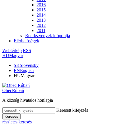
2016
2015
2014
2013
2012
2011
Rendezvények időpontja
Elérhetőségek
Webtérkép
RSS
HU
Magyar
SK
Slovensky
EN
English
HU
Magyar
Obec
Rúbaň
A község hivatalos honlapja
Keresett kifejezés
Keresés
részletes keresés