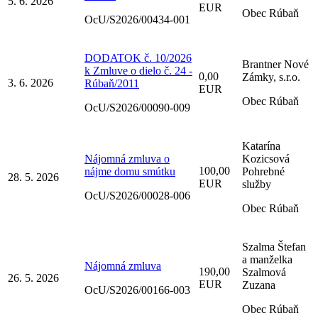
5. 6. 2026
EUR
Obec Rúbaň
OcU/S2026/00434-001
DODATOK č. 10/2026
Brantner Nové
k Zmluve o dielo č. 24 -
0,00
Zámky, s.r.o.
3. 6. 2026
Rúbaň/2011
EUR
Obec Rúbaň
OcU/S2026/00090-009
Katarína
Nájomná zmluva o
Kozicsová
100,00
nájme domu smútku
Pohrebné
28. 5. 2026
EUR
služby
OcU/S2026/00028-006
Obec Rúbaň
Szalma Štefan
a manželka
Nájomná zmluva
190,00
Szalmová
26. 5. 2026
EUR
Zuzana
OcU/S2026/00166-003
Obec Rúbaň