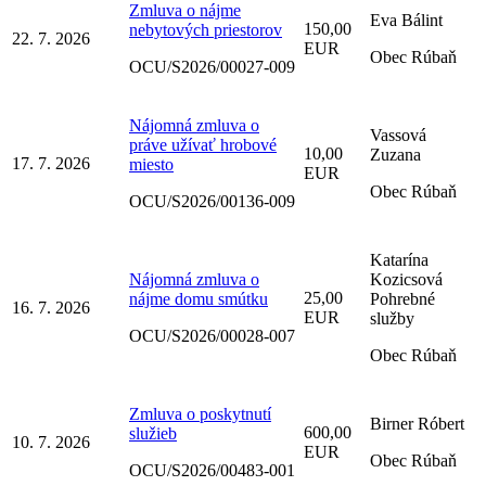
Zmluva o nájme
Eva Bálint
150,00
nebytových priestorov
22. 7. 2026
EUR
Obec Rúbaň
OCU/S2026/00027-009
Nájomná zmluva o
Vassová
práve užívať hrobové
10,00
Zuzana
17. 7. 2026
miesto
EUR
Obec Rúbaň
OCU/S2026/00136-009
Katarína
Nájomná zmluva o
Kozicsová
25,00
nájme domu smútku
Pohrebné
16. 7. 2026
EUR
služby
OCU/S2026/00028-007
Obec Rúbaň
Zmluva o poskytnutí
Birner Róbert
600,00
služieb
10. 7. 2026
EUR
Obec Rúbaň
OCU/S2026/00483-001