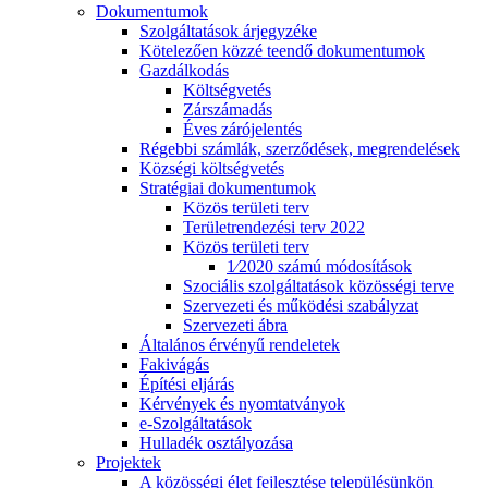
Dokumentumok
Szolgáltatások árjegyzéke
Kötelezően közzé teendő dokumentumok
Gazdálkodás
Költségvetés
Zárszámadás
Éves zárójelentés
Régebbi számlák, szerződések, megrendelések
Községi költségvetés
Stratégiai dokumentumok
Közös területi terv
Területrendezési terv 2022
Közös területi terv
1⁄2020 számú módosítások
Szociális szolgáltatások közösségi terve
Szervezeti és működési szabályzat
Szervezeti ábra
Általános érvényű rendeletek
Fakivágás
Építési eljárás
Kérvények és nyomtatványok
e-Szolgáltatások
Hulladék osztályozása
Projektek
A közösségi élet fejlesztése településünkön