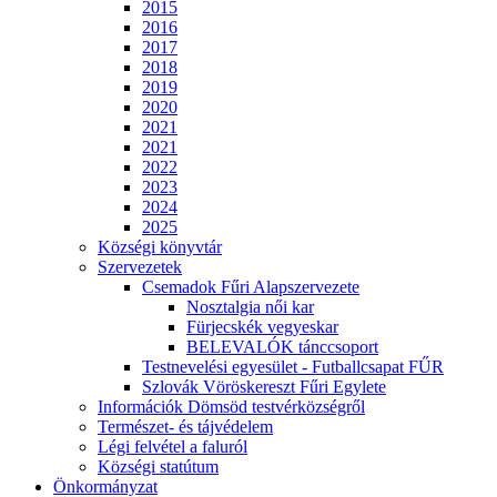
2015
2016
2017
2018
2019
2020
2021
2021
2022
2023
2024
2025
Községi könyvtár
Szervezetek
Csemadok Fűri Alapszervezete
Nosztalgia női kar
Fürjecskék vegyeskar
BELEVALÓK tánccsoport
Testnevelési egyesület - Futballcsapat FŰR
Szlovák Vöröskereszt Fűri Egylete
Információk Dömsöd testvérközségről
Természet- és tájvédelem
Légi felvétel a faluról
Községi statútum
Önkormányzat