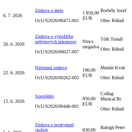
Zmluva o dielo
Borbély Jozef
1 850,00
6. 7. 2026
EUR
OcU/S2026/00471-001
Obec Rúbaň
Zmluva o výpožičke
Tóth Tomáš
Nincs
nebytových priestorov
26. 6. 2026
megadva
Obec Rúbaň
OcU/S2026/00027-007
Nájomná zmluva
Marián Kvak
190,00
22. 6. 2026
EUR
OcU/S2026/00262-003
Obec Rúbaň
Csillag
Szerződés
850,00
Musical Bt.
15. 6. 2026
EUR
OcU/S2026/00446-001
Obec Rúbaň
Zmluva o poskytnutí
Balogh Peter
830,00
služieb