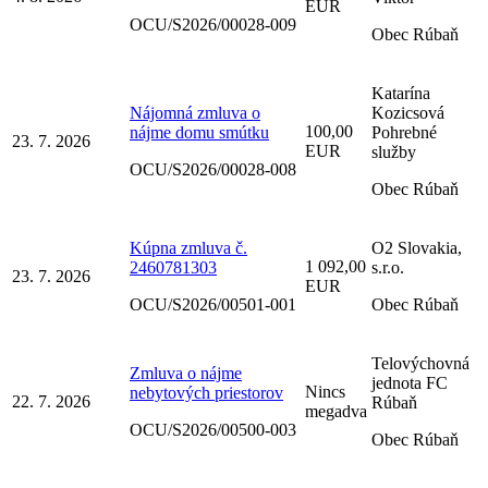
EUR
OCU/S2026/00028-009
Obec Rúbaň
Katarína
Nájomná zmluva o
Kozicsová
100,00
nájme domu smútku
Pohrebné
23. 7. 2026
EUR
služby
OCU/S2026/00028-008
Obec Rúbaň
Kúpna zmluva č.
O2 Slovakia,
1 092,00
2460781303
s.r.o.
23. 7. 2026
EUR
OCU/S2026/00501-001
Obec Rúbaň
Telovýchovná
Zmluva o nájme
jednota FC
Nincs
nebytových priestorov
22. 7. 2026
Rúbaň
megadva
OCU/S2026/00500-003
Obec Rúbaň