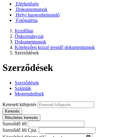
Elérhetőség
Dokumentumok
Helyi hangosbemondó
Fotógaléria
Kezdőlap
Önkormányzat
Dokumentumok
Kötelezően közzé teendő dokumentumok
Szerződések
Szerződések
Szerződések
Számlák
Megrendelések
Keresett kifejezés
Keresés
Részletes keresés
Szerződő fél
Szerződő fél Cjsz.
Közzététel dátuma tól