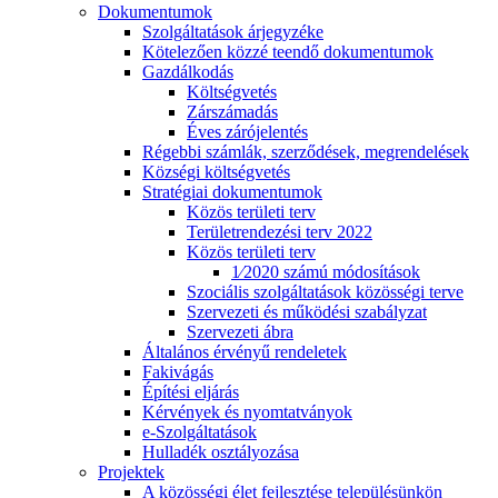
Dokumentumok
Szolgáltatások árjegyzéke
Kötelezően közzé teendő dokumentumok
Gazdálkodás
Költségvetés
Zárszámadás
Éves zárójelentés
Régebbi számlák, szerződések, megrendelések
Községi költségvetés
Stratégiai dokumentumok
Közös területi terv
Területrendezési terv 2022
Közös területi terv
1⁄2020 számú módosítások
Szociális szolgáltatások közösségi terve
Szervezeti és működési szabályzat
Szervezeti ábra
Általános érvényű rendeletek
Fakivágás
Építési eljárás
Kérvények és nyomtatványok
e-Szolgáltatások
Hulladék osztályozása
Projektek
A közösségi élet fejlesztése településünkön