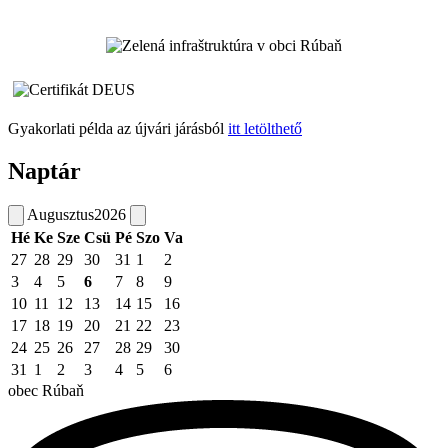
Gyakorlati példa az újvári járásból
itt letölthető
Naptár
Augusztus
2026
Hé
Ke
Sze
Csü
Pé
Szo
Va
27
28
29
30
31
1
2
3
4
5
6
7
8
9
10
11
12
13
14
15
16
17
18
19
20
21
22
23
24
25
26
27
28
29
30
31
1
2
3
4
5
6
obec
Rúbaň