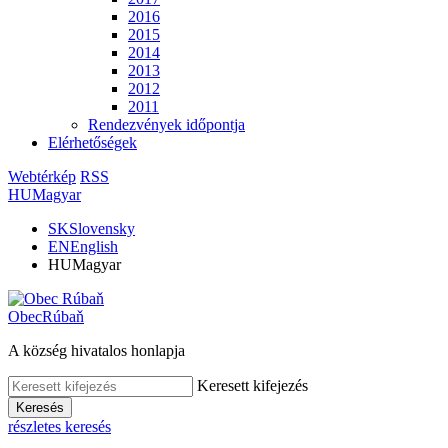
2016
2015
2014
2013
2012
2011
Rendezvények időpontja
Elérhetőségek
Webtérkép
RSS
HU
Magyar
SK
Slovensky
EN
English
HU
Magyar
Obec
Rúbaň
A község hivatalos honlapja
Keresett kifejezés
Keresés
részletes keresés