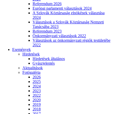
Referendum 2026
Európai parlamenti választások 2024
A Szlovák Köztársaság elnökének választása
2024
Választások a Szlovák Köztársaság Nemzeti
Tanácsába 2023
Referendum 2023
Önkormányzati választások 2022
Választások az önkormányzati régiók testületébe
2022
Események
Hirdetések
Hirdetések általános
Gyászjelentés
Aktualitások
Fotógaléria
2026
2025
2024
2023
2022
2020
2019
2018
2017