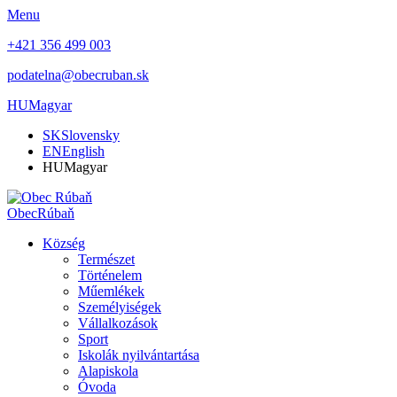
Menu
+421 356 499 003
podatelna@obecruban.sk
HU
Magyar
SK
Slovensky
EN
English
HU
Magyar
Obec
Rúbaň
Község
Természet
Történelem
Műemlékek
Személyiségek
Vállalkozások
Sport
Iskolák nyilvántartása
Alapiskola
Óvoda