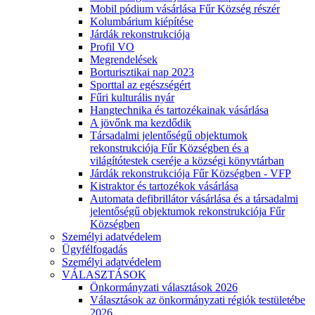
Mobil pódium vásárlása Fűr Község részér
Kolumbárium kiépítése
Járdák rekonstrukciója
Profil VO
Megrendelések
Borturisztikai nap 2023
Sporttal az egészségért
Fűri kulturális nyár
Hangtechnika és tartozékainak vásárlása
A jövőnk ma kezdődik
Társadalmi jelentőségű objektumok
rekonstrukciója Fűr Községben és a
világítótestek cseréje a községi könyvtárban
Járdák rekonstrukciója Fűr Községben - VFP
Kistraktor és tartozékok vásárlása
Automata defibrillátor vásárlása és a társadalmi
jelentőségű objektumok rekonstrukciója Fűr
Községben
Személyi adatvédelem
Ügyfélfogadás
Személyi adatvédelem
VÁLASZTÁSOK
Önkormányzati választások 2026
Választások az önkormányzati régiók testületébe
2026