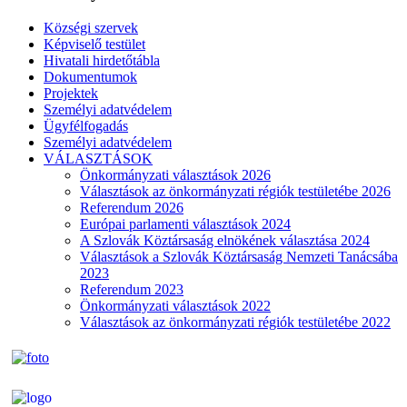
Községi szervek
Képviselő testület
Hivatali hirdetőtábla
Dokumentumok
Projektek
Személyi adatvédelem
Ügyfélfogadás
Személyi adatvédelem
VÁLASZTÁSOK
Önkormányzati választások 2026
Választások az önkormányzati régiók testületébe 2026
Referendum 2026
Európai parlamenti választások 2024
A Szlovák Köztársaság elnökének választása 2024
Választások a Szlovák Köztársaság Nemzeti Tanácsába
2023
Referendum 2023
Önkormányzati választások 2022
Választások az önkormányzati régiók testületébe 2022