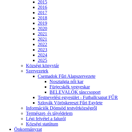
2015
2016
2017
2018
2019
2020
2021
2021
2022
2023
2024
2025
Községi könyvtár
Szervezetek
Csemadok Fűri Alapszervezete
Nosztalgia női kar
Fürjecskék vegyeskar
BELEVALÓK tánccsoport
Testnevelési egyesület - Futballcsapat FŰR
Szlovák Vöröskereszt Fűri Egylete
Információk Dömsöd testvérközségről
Természet- és tájvédelem
Légi felvétel a faluról
Községi statútum
Önkormányzat