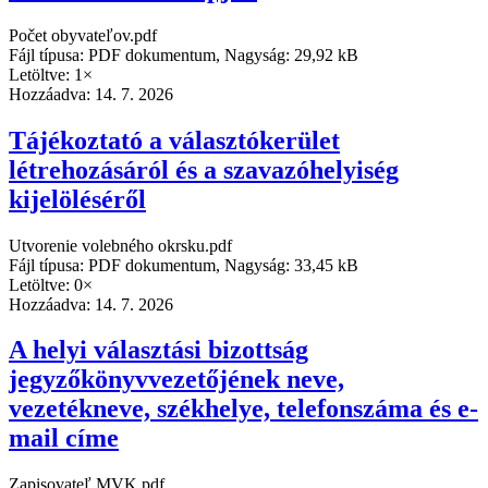
Počet obyvateľov.pdf
Fájl típusa: PDF dokumentum, Nagyság: 29,92 kB
Letöltve: 1×
Hozzáadva:
14. 7. 2026
Tájékoztató a választókerület
létrehozásáról és a szavazóhelyiség
kijelöléséről
Utvorenie volebného okrsku.pdf
Fájl típusa: PDF dokumentum, Nagyság: 33,45 kB
Letöltve: 0×
Hozzáadva:
14. 7. 2026
A helyi választási bizottság
jegyzőkönyvvezetőjének neve,
vezetékneve, székhelye, telefonszáma és e-
mail címe
Zapisovateľ MVK.pdf