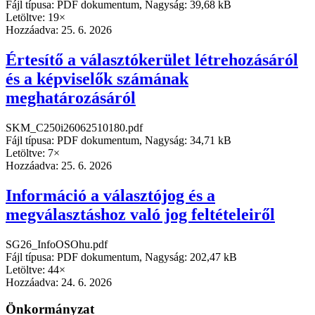
Fájl típusa: PDF dokumentum, Nagyság: 39,68 kB
Letöltve: 19×
Hozzáadva:
25. 6. 2026
Értesítő a választókerület létrehozásáról
és a képviselők számának
meghatározásáról
SKM_C250i26062510180.pdf
Fájl típusa: PDF dokumentum, Nagyság: 34,71 kB
Letöltve: 7×
Hozzáadva:
25. 6. 2026
Információ a választójog és a
megválasztáshoz való jog feltételeiről
SG26_InfoOSOhu.pdf
Fájl típusa: PDF dokumentum, Nagyság: 202,47 kB
Letöltve: 44×
Hozzáadva:
24. 6. 2026
Önkormányzat