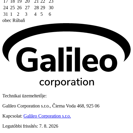
17
18
19
20
21
22
23
24
25
26
27
28
29
30
31
1
2
3
4
5
6
obec
Rúbaň
Technikai üzemeltetője:
Galileo Corporation s.r.o., Čierna Voda 468, 925 06
Kapcsolat:
Galileo Corporation s.r.o.
Legutóbbi frissítés: 7. 8. 2026