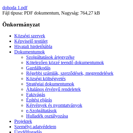
dohoda 1.pdf
Fájl típusa: PDF dokumentum, Nagyság: 764,27 kB
Önkormányzat
Községi szervek
Képviselő testület
Hivatali hirdetőtábla
Dokumentumok
Szolgáltatások árjegyzéke
Kötelezően közzé teendő dokumentumok
Gazdálkodás
Régebbi számlák, szerződések, megrendelések
Községi költségvetés
Stratégiai dokumentumok
Általános érvényű rendeletek
Fakivágás
Építési eljárás
Kérvények és nyomtatványok
e-Szolgáltatások
Hulladék osztályozása
Projektek
Személyi adatvédelem
Ügyfélfogadás