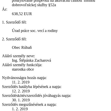
poskytovanie príspevku na aktivačnú činnosť formou
dobrovoľníckej služby §52a
Ár:
638,52 EUR
1. Szerződő fél:
Úrad práce soc. vecí a rodiny
2. Szerződő fél:
Obec Rúbaň
Aláíró személy neve:
Ing. Štěpánka Zacharová
Aláíró személy funkciója:
starostka obce
Nyilvánosságra hozás napja:
11. 2. 2019
Szerződés hatályba lépésének a napja:
12. 2. 2019
Szerződéskötés/szerződés jóváhagyás napja:
30. 1. 2019
Szerződés megszűnésének a napja:
1. 2. 2019