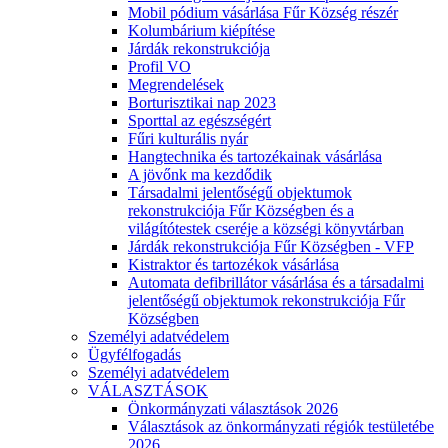
Mobil pódium vásárlása Fűr Község részér
Kolumbárium kiépítése
Járdák rekonstrukciója
Profil VO
Megrendelések
Borturisztikai nap 2023
Sporttal az egészségért
Fűri kulturális nyár
Hangtechnika és tartozékainak vásárlása
A jövőnk ma kezdődik
Társadalmi jelentőségű objektumok
rekonstrukciója Fűr Községben és a
világítótestek cseréje a községi könyvtárban
Járdák rekonstrukciója Fűr Községben - VFP
Kistraktor és tartozékok vásárlása
Automata defibrillátor vásárlása és a társadalmi
jelentőségű objektumok rekonstrukciója Fűr
Községben
Személyi adatvédelem
Ügyfélfogadás
Személyi adatvédelem
VÁLASZTÁSOK
Önkormányzati választások 2026
Választások az önkormányzati régiók testületébe
2026