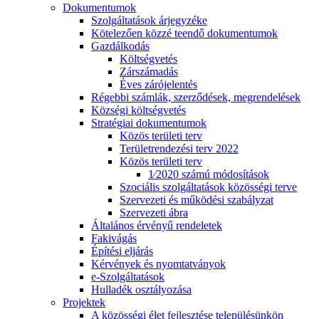
Dokumentumok
Szolgáltatások árjegyzéke
Kötelezően közzé teendő dokumentumok
Gazdálkodás
Költségvetés
Zárszámadás
Éves zárójelentés
Régebbi számlák, szerződések, megrendelések
Községi költségvetés
Stratégiai dokumentumok
Közös területi terv
Területrendezési terv 2022
Közös területi terv
1⁄2020 számú módosítások
Szociális szolgáltatások közösségi terve
Szervezeti és működési szabályzat
Szervezeti ábra
Általános érvényű rendeletek
Fakivágás
Építési eljárás
Kérvények és nyomtatványok
e-Szolgáltatások
Hulladék osztályozása
Projektek
A közösségi élet fejlesztése településünkön