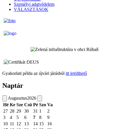
Személyi adatvédelem
VÁLASZTÁSOK
Gyakorlati példa az újvári járásból
itt letölthető
Naptár
Augusztus
2026
Hé
Ke
Sze
Csü
Pé
Szo
Va
27
28
29
30
31
1
2
3
4
5
6
7
8
9
10
11
12
13
14
15
16