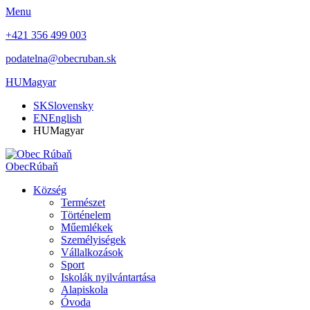
Menu
+421 356 499 003
podatelna@obecruban.sk
HU
Magyar
SK
Slovensky
EN
English
HU
Magyar
Obec
Rúbaň
Község
Természet
Történelem
Műemlékek
Személyiségek
Vállalkozások
Sport
Iskolák nyilvántartása
Alapiskola
Óvoda