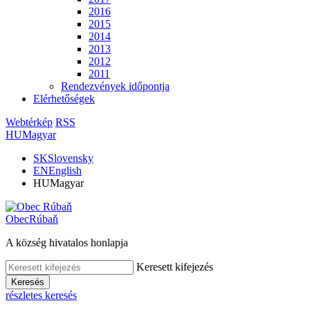
2016
2015
2014
2013
2012
2011
Rendezvények időpontja
Elérhetőségek
Webtérkép
RSS
HU
Magyar
SK
Slovensky
EN
English
HU
Magyar
Obec
Rúbaň
A község hivatalos honlapja
Keresett kifejezés
Keresés
részletes keresés