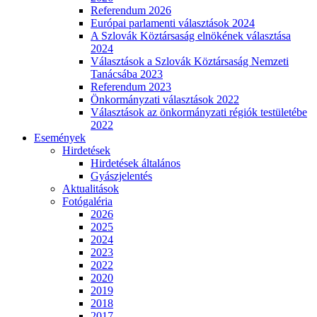
Referendum 2026
Európai parlamenti választások 2024
A Szlovák Köztársaság elnökének választása
2024
Választások a Szlovák Köztársaság Nemzeti
Tanácsába 2023
Referendum 2023
Önkormányzati választások 2022
Választások az önkormányzati régiók testületébe
2022
Események
Hirdetések
Hirdetések általános
Gyászjelentés
Aktualitások
Fotógaléria
2026
2025
2024
2023
2022
2020
2019
2018
2017