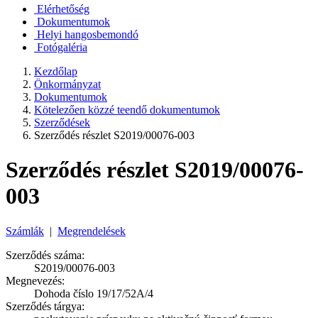
Elérhetőség
Dokumentumok
Helyi hangosbemondó
Fotógaléria
Kezdőlap
Önkormányzat
Dokumentumok
Kötelezően közzé teendő dokumentumok
Szerződések
Szerződés részlet S2019/00076-003
Szerződés részlet S2019/00076-
003
Számlák
|
Megrendelések
Szerződés száma:
S2019/00076-003
Megnevezés:
Dohoda číslo 19/17/52A/4
Szerződés tárgya: