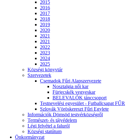
2015
2016
2017
2018
2019
2020
2021
2021
2022
2023
2024
2025
Községi könyvtár
Szervezetek
Csemadok Fűri Alapszervezete
Nosztalgia női kar
Fürjecskék vegyeskar
BELEVALÓK tánccsoport
Testnevelési egyesület - Futballcsapat FŰR
Szlovák Vöröskereszt Fűri Egylete
Információk Dömsöd testvérközségről
Természet- és tájvédelem
Légi felvétel a faluról
Községi statútum
Önkormányzat