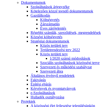
Dokumentumok
Szolgáltatások árjegyzéke
Kötelezően közzé teendő dokumentumok
Gazdálkodás
Költségvetés
Zárszámadás
Éves zárójelentés
Régebbi számlák, szerződések, megrendelések
Községi költségvetés
Stratégiai dokumentumok
Közös területi terv
Területrendezési terv 2022
Közös területi terv
1⁄2020 számú módosítások
Szociális szolgáltatások közösségi terve
Szervezeti és működési szabályzat
Szervezeti ábra
Általános érvényű rendeletek
Fakivágás
Építési eljárás
Kérvények és nyomtatványok
e-Szolgáltatások
Hulladék osztályozása
Projektek
A közösségi élet fejlesztése településünkön