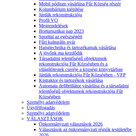
Mobil pódium vásárlása Fűr Község részér
Kolumbárium kiépítése
Járdák rekonstrukciója
Profil VO
Megrendelések
Borturisztikai nap 2023
Sporttal az egészségért
Fűri kulturális nyár
Hangtechnika és tartozékainak vásárlása
A jövőnk ma kezdődik
Társadalmi jelentőségű objektumok
rekonstrukciója Fűr Községben és a
világítótestek cseréje a községi könyvtárban
Járdák rekonstrukciója Fűr Községben - VFP
Kistraktor és tartozékok vásárlása
Automata defibrillátor vásárlása és a társadalmi
jelentőségű objektumok rekonstrukciója Fűr
Községben
Személyi adatvédelem
Ügyfélfogadás
Személyi adatvédelem
VÁLASZTÁSOK
Önkormányzati választások 2026
Választások az önkormányzati régiók testületébe
2026