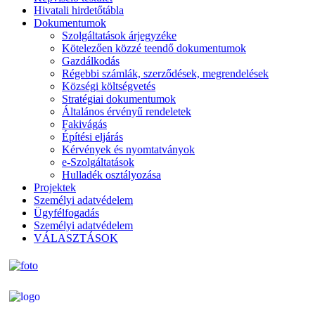
Hivatali hirdetőtábla
Dokumentumok
Szolgáltatások árjegyzéke
Kötelezően közzé teendő dokumentumok
Gazdálkodás
Régebbi számlák, szerződések, megrendelések
Községi költségvetés
Stratégiai dokumentumok
Általános érvényű rendeletek
Fakivágás
Építési eljárás
Kérvények és nyomtatványok
e-Szolgáltatások
Hulladék osztályozása
Projektek
Személyi adatvédelem
Ügyfélfogadás
Személyi adatvédelem
VÁLASZTÁSOK