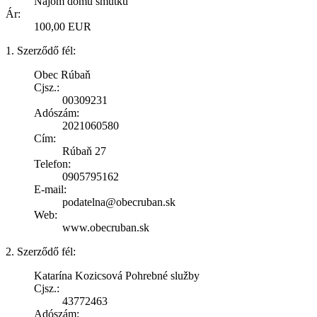
Nájom domu smútku
Ár:
100,00 EUR
1. Szerződő fél:
Obec Rúbaň
Cjsz.:
00309231
Adószám:
2021060580
Cím:
Rúbaň 27
Telefon:
0905795162
E-mail:
podatelna@obecruban.sk
Web:
www.obecruban.sk
2. Szerződő fél:
Katarína Kozicsová Pohrebné služby
Cjsz.:
43772463
Adószám: