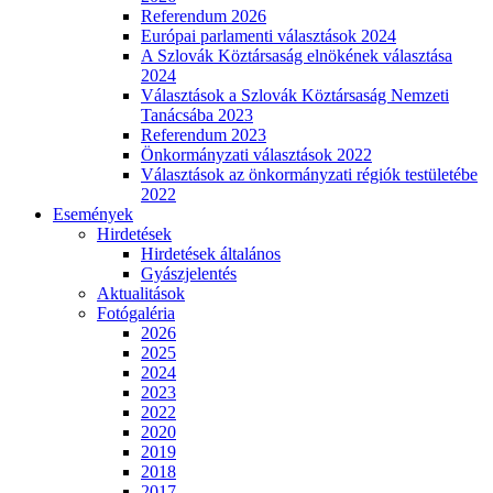
Referendum 2026
Európai parlamenti választások 2024
A Szlovák Köztársaság elnökének választása
2024
Választások a Szlovák Köztársaság Nemzeti
Tanácsába 2023
Referendum 2023
Önkormányzati választások 2022
Választások az önkormányzati régiók testületébe
2022
Események
Hirdetések
Hirdetések általános
Gyászjelentés
Aktualitások
Fotógaléria
2026
2025
2024
2023
2022
2020
2019
2018
2017