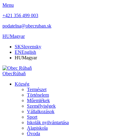
Menu
+421 356 499 003
podatelna@obecruban.sk
HU
Magyar
SK
Slovensky
EN
English
HU
Magyar
Obec
Rúbaň
Község
Természet
Történelem
Műemlékek
Személyiségek
Vállalkozások
Sport
Iskolák nyilvántartása
Alapiskola
Óvoda