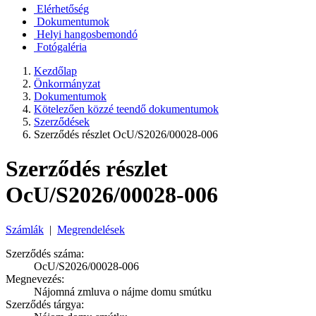
Elérhetőség
Dokumentumok
Helyi hangosbemondó
Fotógaléria
Kezdőlap
Önkormányzat
Dokumentumok
Kötelezően közzé teendő dokumentumok
Szerződések
Szerződés részlet OcU/S2026/00028-006
Szerződés részlet
OcU/S2026/00028-006
Számlák
|
Megrendelések
Szerződés száma:
OcU/S2026/00028-006
Megnevezés:
Nájomná zmluva o nájme domu smútku
Szerződés tárgya: