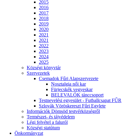
2015
2016
2017
2018
2019
2020
2021
2021
2022
2023
2024
2025
Községi könyvtár
Szervezetek
Csemadok Fűri Alapszervezete
Nosztalgia női kar
Fürjecskék vegyeskar
BELEVALÓK tánccsoport
Testnevelési egyesület - Futballcsapat FŰR
Szlovák Vöröskereszt Fűri Egylete
Információk Dömsöd testvérközségről
Természet- és tájvédelem
Légi felvétel a faluról
Községi statútum
Önkormányzat