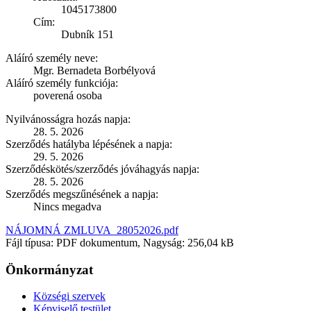
1045173800
Cím:
Dubník 151
Aláíró személy neve:
Mgr. Bernadeta Borbélyová
Aláíró személy funkciója:
poverená osoba
Nyilvánosságra hozás napja:
28. 5. 2026
Szerződés hatályba lépésének a napja:
29. 5. 2026
Szerződéskötés/szerződés jóváhagyás napja:
28. 5. 2026
Szerződés megszűnésének a napja:
Nincs megadva
NÁJOMNÁ ZMLUVA_28052026.pdf
Fájl típusa: PDF dokumentum, Nagyság: 256,04 kB
Önkormányzat
Községi szervek
Képviselő testület