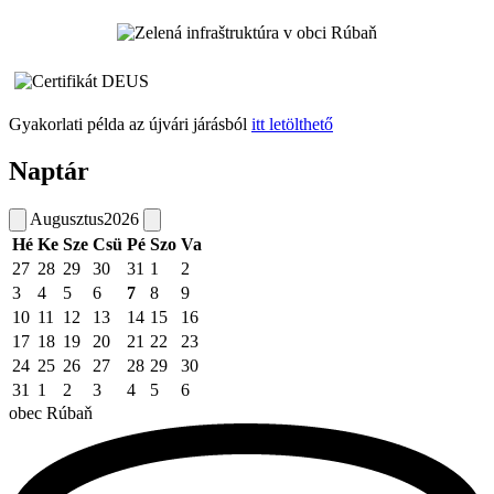
Gyakorlati példa az újvári járásból
itt letölthető
Naptár
Augusztus
2026
Hé
Ke
Sze
Csü
Pé
Szo
Va
27
28
29
30
31
1
2
3
4
5
6
7
8
9
10
11
12
13
14
15
16
17
18
19
20
21
22
23
24
25
26
27
28
29
30
31
1
2
3
4
5
6
obec
Rúbaň