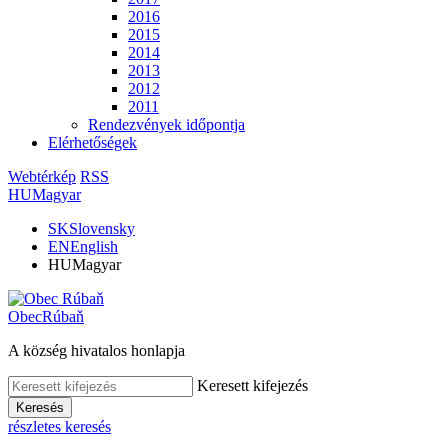
2016
2015
2014
2013
2012
2011
Rendezvények időpontja
Elérhetőségek
Webtérkép
RSS
HU
Magyar
SK
Slovensky
EN
English
HU
Magyar
Obec
Rúbaň
A község hivatalos honlapja
Keresett kifejezés
Keresés
részletes keresés