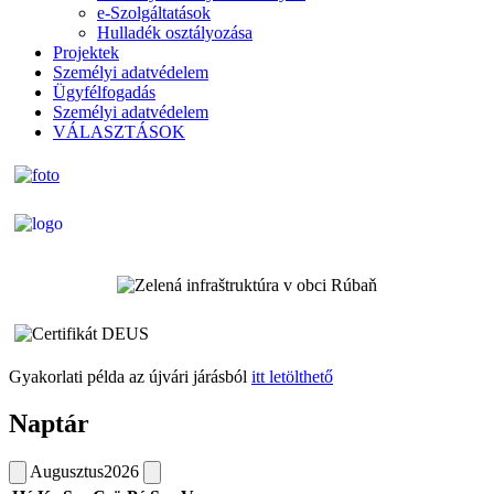
e-Szolgáltatások
Hulladék osztályozása
Projektek
Személyi adatvédelem
Ügyfélfogadás
Személyi adatvédelem
VÁLASZTÁSOK
Gyakorlati példa az újvári járásból
itt letölthető
Naptár
Augusztus
2026