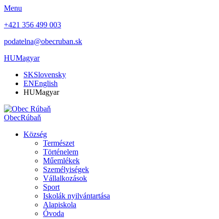
Menu
+421 356 499 003
podatelna@obecruban.sk
HU
Magyar
SK
Slovensky
EN
English
HU
Magyar
Obec
Rúbaň
Község
Természet
Történelem
Műemlékek
Személyiségek
Vállalkozások
Sport
Iskolák nyilvántartása
Alapiskola
Óvoda