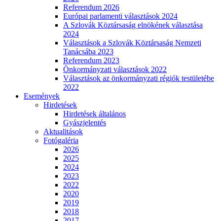
Referendum 2026
Európai parlamenti választások 2024
A Szlovák Köztársaság elnökének választása
2024
Választások a Szlovák Köztársaság Nemzeti
Tanácsába 2023
Referendum 2023
Önkormányzati választások 2022
Választások az önkormányzati régiók testületébe
2022
Események
Hirdetések
Hirdetések általános
Gyászjelentés
Aktualitások
Fotógaléria
2026
2025
2024
2023
2022
2020
2019
2018
2017