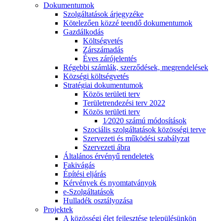
Dokumentumok
Szolgáltatások árjegyzéke
Kötelezően közzé teendő dokumentumok
Gazdálkodás
Költségvetés
Zárszámadás
Éves zárójelentés
Régebbi számlák, szerződések, megrendelések
Községi költségvetés
Stratégiai dokumentumok
Közös területi terv
Területrendezési terv 2022
Közös területi terv
1⁄2020 számú módosítások
Szociális szolgáltatások közösségi terve
Szervezeti és működési szabályzat
Szervezeti ábra
Általános érvényű rendeletek
Fakivágás
Építési eljárás
Kérvények és nyomtatványok
e-Szolgáltatások
Hulladék osztályozása
Projektek
A közösségi élet fejlesztése településünkön