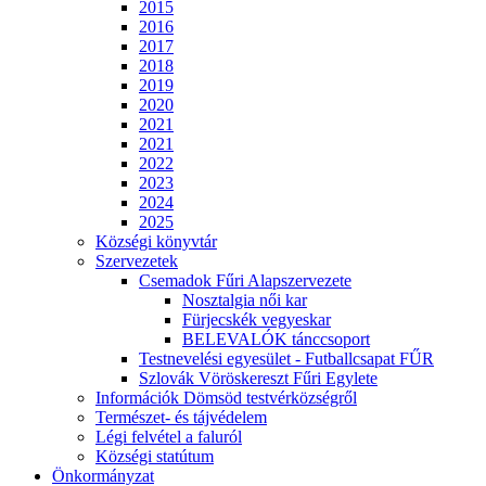
2015
2016
2017
2018
2019
2020
2021
2021
2022
2023
2024
2025
Községi könyvtár
Szervezetek
Csemadok Fűri Alapszervezete
Nosztalgia női kar
Fürjecskék vegyeskar
BELEVALÓK tánccsoport
Testnevelési egyesület - Futballcsapat FŰR
Szlovák Vöröskereszt Fűri Egylete
Információk Dömsöd testvérközségről
Természet- és tájvédelem
Légi felvétel a faluról
Községi statútum
Önkormányzat