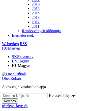
2016
2015
2014
2013
2012
2011
Rendezvények időpontja
Elérhetőségek
Webtérkép
RSS
HU
Magyar
SK
Slovensky
EN
English
HU
Magyar
Obec
Rúbaň
A község hivatalos honlapja
Keresett kifejezés
Keresés
részletes keresés