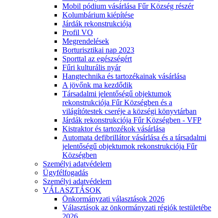
Mobil pódium vásárlása Fűr Község részér
Kolumbárium kiépítése
Járdák rekonstrukciója
Profil VO
Megrendelések
Borturisztikai nap 2023
Sporttal az egészségért
Fűri kulturális nyár
Hangtechnika és tartozékainak vásárlása
A jövőnk ma kezdődik
Társadalmi jelentőségű objektumok
rekonstrukciója Fűr Községben és a
világítótestek cseréje a községi könyvtárban
Járdák rekonstrukciója Fűr Községben - VFP
Kistraktor és tartozékok vásárlása
Automata defibrillátor vásárlása és a társadalmi
jelentőségű objektumok rekonstrukciója Fűr
Községben
Személyi adatvédelem
Ügyfélfogadás
Személyi adatvédelem
VÁLASZTÁSOK
Önkormányzati választások 2026
Választások az önkormányzati régiók testületébe
2026