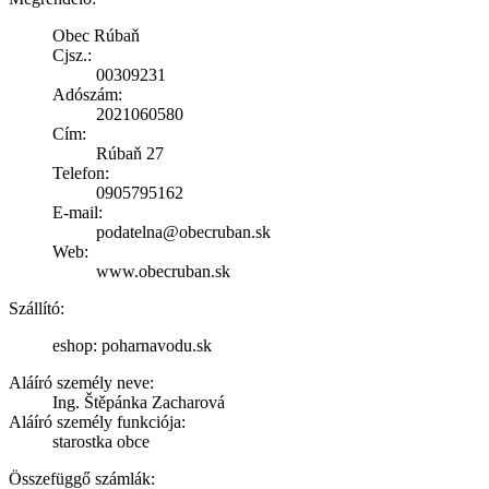
Obec Rúbaň
Cjsz.:
00309231
Adószám:
2021060580
Cím:
Rúbaň 27
Telefon:
0905795162
E-mail:
podatelna@obecruban.sk
Web:
www.obecruban.sk
Szállító:
eshop: poharnavodu.sk
Aláíró személy neve:
Ing. Štěpánka Zacharová
Aláíró személy funkciója:
starostka obce
Összefüggő számlák: