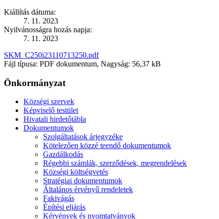
Kiállítás dátuma:
7. 11. 2023
Nyilvánosságra hozás napja:
7. 11. 2023
SKM_C250i23110713250.pdf
Fájl típusa: PDF dokumentum, Nagyság: 56,37 kB
Önkormányzat
Községi szervek
Képviselő testület
Hivatali hirdetőtábla
Dokumentumok
Szolgáltatások árjegyzéke
Kötelezően közzé teendő dokumentumok
Gazdálkodás
Régebbi számlák, szerződések, megrendelések
Községi költségvetés
Stratégiai dokumentumok
Általános érvényű rendeletek
Fakivágás
Építési eljárás
Kérvények és nyomtatványok