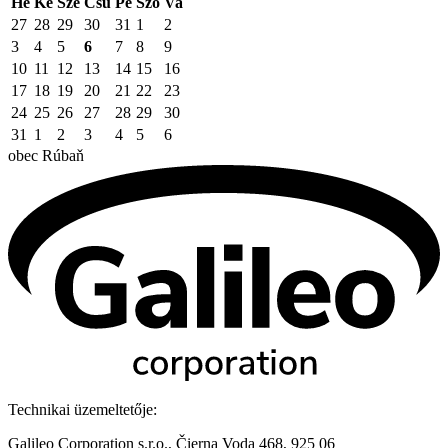
Hé
Ke
Sze
Csü
Pé
Szo
Va
27
28
29
30
31
1
2
3
4
5
6
7
8
9
10
11
12
13
14
15
16
17
18
19
20
21
22
23
24
25
26
27
28
29
30
31
1
2
3
4
5
6
obec
Rúbaň
Technikai üzemeltetője:
Galileo Corporation s.r.o., Čierna Voda 468, 925 06