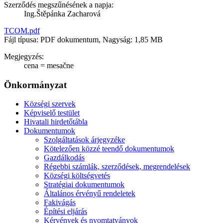
Szerződés megszűnésének a napja:
Ing.Štěpánka Zacharová
TCOM.pdf
Fájl típusa: PDF dokumentum, Nagyság: 1,85 MB
Megjegyzés:
cena = mesačne
Önkormányzat
Községi szervek
Képviselő testület
Hivatali hirdetőtábla
Dokumentumok
Szolgáltatások árjegyzéke
Kötelezően közzé teendő dokumentumok
Gazdálkodás
Régebbi számlák, szerződések, megrendelések
Községi költségvetés
Stratégiai dokumentumok
Általános érvényű rendeletek
Fakivágás
Építési eljárás
Kérvények és nyomtatványok