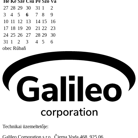
Hé
Ke
Sze
Csü
Pé
Szo
Va
27
28
29
30
31
1
2
3
4
5
6
7
8
9
10
11
12
13
14
15
16
17
18
19
20
21
22
23
24
25
26
27
28
29
30
31
1
2
3
4
5
6
obec
Rúbaň
Technikai üzemeltetője:
Galileo Corporation s.r.o., Čierna Voda 468, 925 06