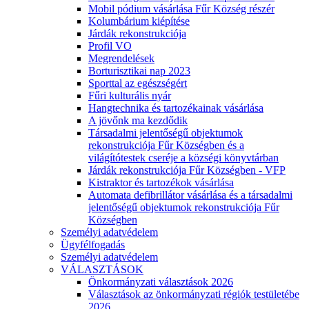
Mobil pódium vásárlása Fűr Község részér
Kolumbárium kiépítése
Járdák rekonstrukciója
Profil VO
Megrendelések
Borturisztikai nap 2023
Sporttal az egészségért
Fűri kulturális nyár
Hangtechnika és tartozékainak vásárlása
A jövőnk ma kezdődik
Társadalmi jelentőségű objektumok
rekonstrukciója Fűr Községben és a
világítótestek cseréje a községi könyvtárban
Járdák rekonstrukciója Fűr Községben - VFP
Kistraktor és tartozékok vásárlása
Automata defibrillátor vásárlása és a társadalmi
jelentőségű objektumok rekonstrukciója Fűr
Községben
Személyi adatvédelem
Ügyfélfogadás
Személyi adatvédelem
VÁLASZTÁSOK
Önkormányzati választások 2026
Választások az önkormányzati régiók testületébe
2026