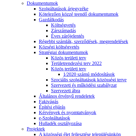
Dokumentumok
Szolgáltatások árjegyzéke
Kötelezően közzé teendő dokumentumok
Gazdálkodás
Költségvetés
Zárszámadás
Éves zárójelentés
Régebbi számlák, szerződések, megrendelések
Községi költségvetés
Stratégiai dokumentumok
Közös területi terv
Területrendezési terv 2022
Közös területi terv
1⁄2020 számú módosítások
Szociális szolgáltatások közösségi terve
Szervezeti és működési szabályzat
Szervezeti ábra
Általános érvényű rendeletek
Fakivágás
Építési eljárás
Kérvények és nyomtatványok
e-Szolgáltatások
Hulladék osztályozása
Projektek
A közösségi élet fejlesztése településünkön