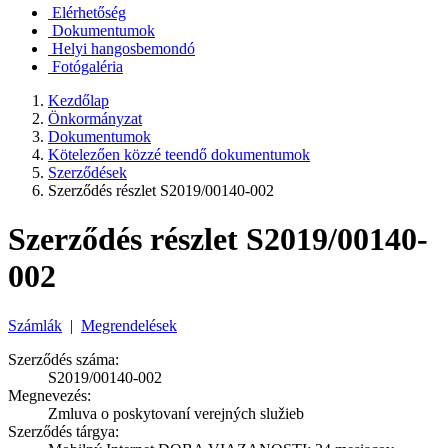
Elérhetőség
Dokumentumok
Helyi hangosbemondó
Fotógaléria
Kezdőlap
Önkormányzat
Dokumentumok
Kötelezően közzé teendő dokumentumok
Szerződések
Szerződés részlet S2019/00140-002
Szerződés részlet S2019/00140-
002
Számlák
|
Megrendelések
Szerződés száma:
S2019/00140-002
Megnevezés:
Zmluva o poskytovaní verejných služieb
Szerződés tárgya: