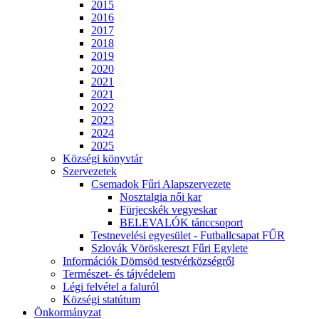
2015
2016
2017
2018
2019
2020
2021
2021
2022
2023
2024
2025
Községi könyvtár
Szervezetek
Csemadok Fűri Alapszervezete
Nosztalgia női kar
Fürjecskék vegyeskar
BELEVALÓK tánccsoport
Testnevelési egyesület - Futballcsapat FŰR
Szlovák Vöröskereszt Fűri Egylete
Információk Dömsöd testvérközségről
Természet- és tájvédelem
Légi felvétel a faluról
Községi statútum
Önkormányzat