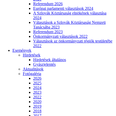
Referendum 2026
Európai parlamenti választások 2024
A Szlovák Köztársaság elnökének választása
2024
Választások a Szlovák Köztársaság Nemzeti
Tanácsába 2023
Referendum 2023
Önkormányzati választások 2022
Választások az önkormányzati régiók testületébe
2022
Események
Hirdetések
Hirdetések általános
Gyászjelentés
Aktualitások
Fotógaléria
2026
2025
2024
2023
2022
2020
2019
2018
2017