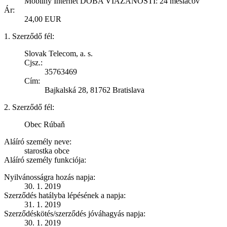
Mobilný Internet DOBA VIAZANOSTI: 24 mesiacov
Ár:
24,00 EUR
1. Szerződő fél:
Slovak Telecom, a. s.
Cjsz.:
35763469
Cím:
Bajkalská 28, 81762 Bratislava
2. Szerződő fél:
Obec Rúbaň
Aláíró személy neve:
starostka obce
Aláíró személy funkciója:
Nyilvánosságra hozás napja:
30. 1. 2019
Szerződés hatályba lépésének a napja:
31. 1. 2019
Szerződéskötés/szerződés jóváhagyás napja:
30. 1. 2019