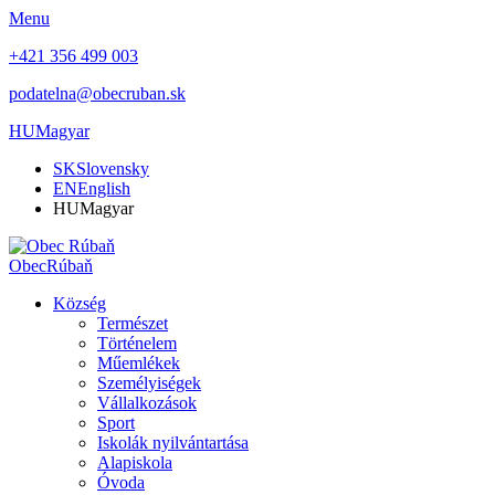
Menu
+421 356 499 003
podatelna@obecruban.sk
HU
Magyar
SK
Slovensky
EN
English
HU
Magyar
Obec
Rúbaň
Község
Természet
Történelem
Műemlékek
Személyiségek
Vállalkozások
Sport
Iskolák nyilvántartása
Alapiskola
Óvoda