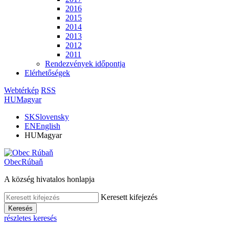
2016
2015
2014
2013
2012
2011
Rendezvények időpontja
Elérhetőségek
Webtérkép
RSS
HU
Magyar
SK
Slovensky
EN
English
HU
Magyar
Obec
Rúbaň
A község hivatalos honlapja
Keresett kifejezés
Keresés
részletes keresés