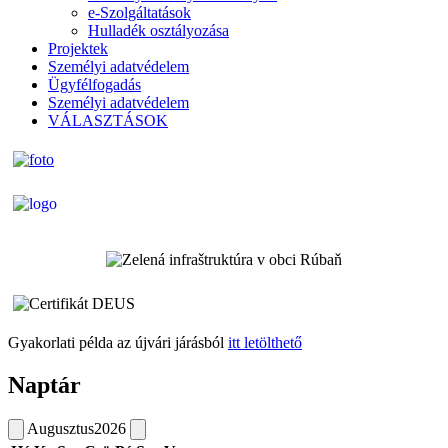
e-Szolgáltatások
Hulladék osztályozása
Projektek
Személyi adatvédelem
Ügyfélfogadás
Személyi adatvédelem
VÁLASZTÁSOK
Gyakorlati példa az újvári járásból
itt letölthető
Naptár
Augusztus
2026