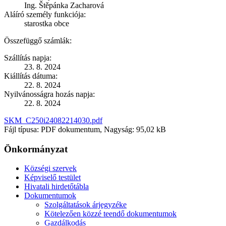
Ing. Štěpánka Zacharová
Aláíró személy funkciója:
starostka obce
Összefüggő számlák:
Szállítás napja:
23. 8. 2024
Kiállítás dátuma:
22. 8. 2024
Nyilvánosságra hozás napja:
22. 8. 2024
SKM_C250i24082214030.pdf
Fájl típusa: PDF dokumentum, Nagyság: 95,02 kB
Önkormányzat
Községi szervek
Képviselő testület
Hivatali hirdetőtábla
Dokumentumok
Szolgáltatások árjegyzéke
Kötelezően közzé teendő dokumentumok
Gazdálkodás