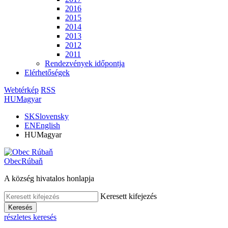
2016
2015
2014
2013
2012
2011
Rendezvények időpontja
Elérhetőségek
Webtérkép
RSS
HU
Magyar
SK
Slovensky
EN
English
HU
Magyar
Obec
Rúbaň
A község hivatalos honlapja
Keresett kifejezés
Keresés
részletes keresés