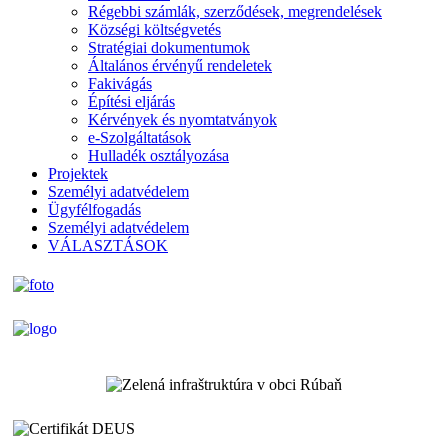
Régebbi számlák, szerződések, megrendelések
Községi költségvetés
Stratégiai dokumentumok
Általános érvényű rendeletek
Fakivágás
Építési eljárás
Kérvények és nyomtatványok
e-Szolgáltatások
Hulladék osztályozása
Projektek
Személyi adatvédelem
Ügyfélfogadás
Személyi adatvédelem
VÁLASZTÁSOK