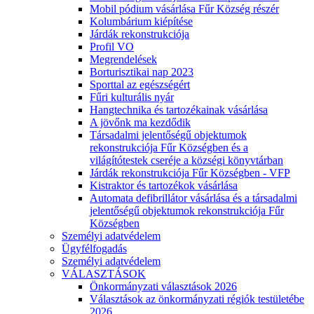
Mobil pódium vásárlása Fűr Község részér
Kolumbárium kiépítése
Járdák rekonstrukciója
Profil VO
Megrendelések
Borturisztikai nap 2023
Sporttal az egészségért
Fűri kulturális nyár
Hangtechnika és tartozékainak vásárlása
A jövőnk ma kezdődik
Társadalmi jelentőségű objektumok
rekonstrukciója Fűr Községben és a
világítótestek cseréje a községi könyvtárban
Járdák rekonstrukciója Fűr Községben - VFP
Kistraktor és tartozékok vásárlása
Automata defibrillátor vásárlása és a társadalmi
jelentőségű objektumok rekonstrukciója Fűr
Községben
Személyi adatvédelem
Ügyfélfogadás
Személyi adatvédelem
VÁLASZTÁSOK
Önkormányzati választások 2026
Választások az önkormányzati régiók testületébe
2026