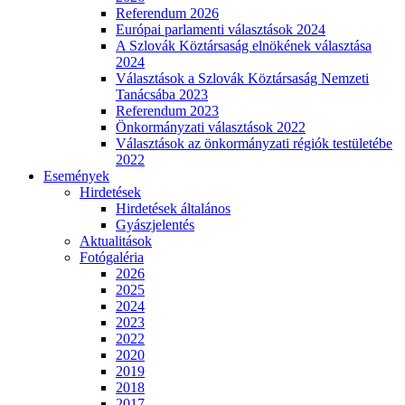
Referendum 2026
Európai parlamenti választások 2024
A Szlovák Köztársaság elnökének választása
2024
Választások a Szlovák Köztársaság Nemzeti
Tanácsába 2023
Referendum 2023
Önkormányzati választások 2022
Választások az önkormányzati régiók testületébe
2022
Események
Hirdetések
Hirdetések általános
Gyászjelentés
Aktualitások
Fotógaléria
2026
2025
2024
2023
2022
2020
2019
2018
2017