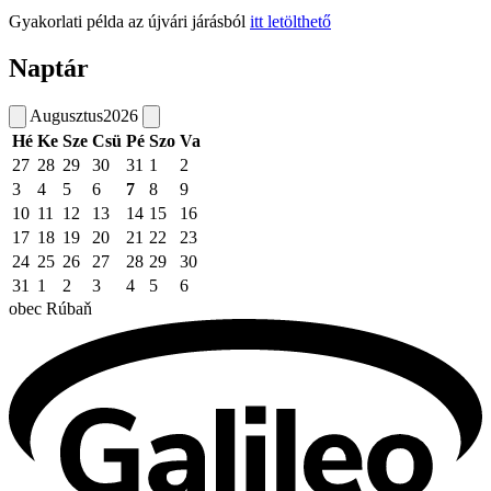
Gyakorlati példa az újvári járásból
itt letölthető
Naptár
Augusztus
2026
Hé
Ke
Sze
Csü
Pé
Szo
Va
27
28
29
30
31
1
2
3
4
5
6
7
8
9
10
11
12
13
14
15
16
17
18
19
20
21
22
23
24
25
26
27
28
29
30
31
1
2
3
4
5
6
obec
Rúbaň