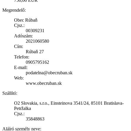
756,00 EUR
Megrendelő:
Obec Rúbaň
Cjsz.:
00309231
Adószám:
2021060580
Cím:
Rúbaň 27
Telefon:
0905795162
E-mail:
podatelna@obecruban.sk
Web:
www.obecruban.sk
Szállító:
O2 Slovakia, s.r.o., Einsteinova 3541/24, 85101 Bratislava-
Petržalka
Cjsz.:
35848863
Aláíró személy neve: