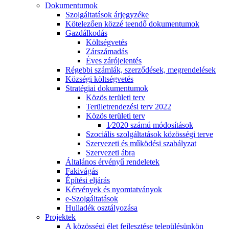
Dokumentumok
Szolgáltatások árjegyzéke
Kötelezően közzé teendő dokumentumok
Gazdálkodás
Költségvetés
Zárszámadás
Éves zárójelentés
Régebbi számlák, szerződések, megrendelések
Községi költségvetés
Stratégiai dokumentumok
Közös területi terv
Területrendezési terv 2022
Közös területi terv
1⁄2020 számú módosítások
Szociális szolgáltatások közösségi terve
Szervezeti és működési szabályzat
Szervezeti ábra
Általános érvényű rendeletek
Fakivágás
Építési eljárás
Kérvények és nyomtatványok
e-Szolgáltatások
Hulladék osztályozása
Projektek
A közösségi élet fejlesztése településünkön