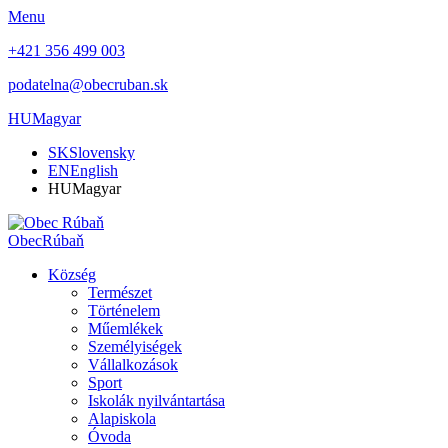
Menu
+421 356 499 003
podatelna@obecruban.sk
HU
Magyar
SK
Slovensky
EN
English
HU
Magyar
Obec
Rúbaň
Község
Természet
Történelem
Műemlékek
Személyiségek
Vállalkozások
Sport
Iskolák nyilvántartása
Alapiskola
Óvoda