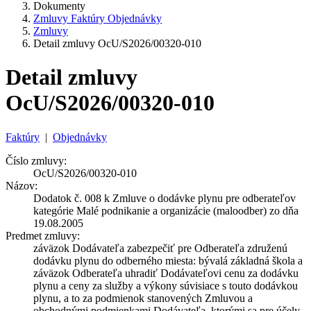
Dokumenty
Zmluvy Faktúry Objednávky
Zmluvy
Detail zmluvy OcU/S2026/00320-010
Detail zmluvy
OcU/S2026/00320-010
Faktúry
|
Objednávky
Číslo zmluvy:
OcU/S2026/00320-010
Názov:
Dodatok č. 008 k Zmluve o dodávke plynu pre odberateľov
kategórie Malé podnikanie a organizácie (maloodber) zo dňa
19.08.2005
Predmet zmluvy:
záväzok Dodávateľa zabezpečiť pre Odberateľa združenú
dodávku plynu do odberného miesta: bývalá základná škola a
záväzok Odberateľa uhradiť Dodávateľovi cenu za dodávku
plynu a ceny za služby a výkony súvisiace s touto dodávkou
plynu, a to za podmienok stanovených Zmluvou a
obchodnými podmienkami Dodávateľa, ktorými sa pre účely