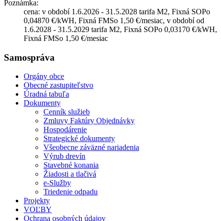
Poznámka:
cena: v období 1.6.2026 - 31.5.2028 tarifa M2, Fixná SOPo
0,04870 €/kWH, Fixná FMSo 1,50 €/mesiac, v období od
1.6.2028 - 31.5.2029 tarifa M2, Fixná SOPo 0,03170 €/kWH,
Fixná FMSo 1,50 €/mesiac
Samospráva
Orgány obce
Obecné zastupiteľstvo
Úradná tabuľa
Dokumenty
Cenník služieb
Zmluvy Faktúry Objednávky
Hospodárenie
Strategické dokumenty
Všeobecne záväzné nariadenia
Výrub drevín
Stavebné konania
Žiadosti a tlačivá
e-Služby
Triedenie odpadu
Projekty
VOĽBY
Ochrana osobných údajov