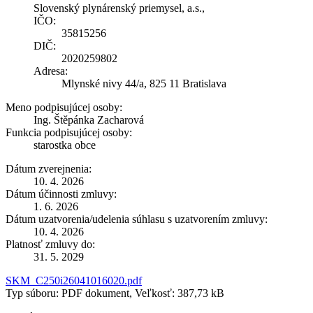
Slovenský plynárenský priemysel, a.s.,
IČO:
35815256
DIČ:
2020259802
Adresa:
Mlynské nivy 44/a, 825 11 Bratislava
Meno podpisujúcej osoby:
Ing. Štěpánka Zacharová
Funkcia podpisujúcej osoby:
starostka obce
Dátum zverejnenia:
10. 4. 2026
Dátum účinnosti zmluvy:
1. 6. 2026
Dátum uzatvorenia/udelenia súhlasu s uzatvorením zmluvy:
10. 4. 2026
Platnosť zmluvy do:
31. 5. 2029
SKM_C250i26041016020.pdf
Typ súboru: PDF dokument, Veľkosť: 387,73 kB