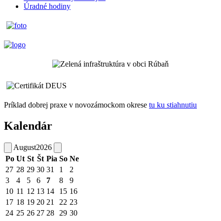
Úradné hodiny
Príklad dobrej praxe v novozámockom okrese
tu ku stiahnutiu
Kalendár
August
2026
Po
Ut
St
Št
Pia
So
Ne
27
28
29
30
31
1
2
3
4
5
6
7
8
9
10
11
12
13
14
15
16
17
18
19
20
21
22
23
24
25
26
27
28
29
30