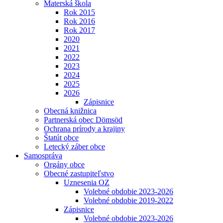
Materská škola
Rok 2015
Rok 2016
Rok 2017
2020
2021
2022
2023
2024
2025
2026
Zápisnice
Obecná knižnica
Partnerská obec Dömsöd
Ochrana prírody a krajiny
Štatút obce
Letecký záber obce
Samospráva
Orgány obce
Obecné zastupiteľstvo
Uznesenia OZ
Volebné obdobie 2023-2026
Volebné obdobie 2019-2022
Zápisnice
Volebné obdobie 2023-2026