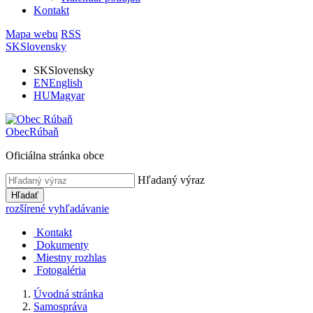
Kontakt
Mapa webu
RSS
SK
Slovensky
SK
Slovensky
EN
English
HU
Magyar
Obec
Rúbaň
Oficiálna stránka obce
Hľadaný výraz
Hľadať
rozšírené vyhľadávanie
Kontakt
Dokumenty
Miestny rozhlas
Fotogaléria
Úvodná stránka
Samospráva