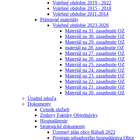
Volebné obdobie 2019 - 2022
Volebné obdobie 2015 - 2018
Volebné obdobie 2011-2014
Prípravné materiály
Volebné obdobie 2023-2026
Materiál na 31. zasadnutie OZ
Materiál na 30. zasadnutie OZ
Materiál na 29. zasadnutie OZ
materiál na 28. zasadnutie OZ
Materiál na 27. zasadnutie OZ
Materiál na 26. zasadnutie OZ
Materiál na 25. zasadnutie OZ
Materiál na 24. zasadnutie OZ
Materiál na 23. zasadnutie OZ
Materiál na 22. zasadnutie OZ
Materiál na 21. zasadnutie OZ
Materiál na 20. zasadnutie OZ
Úradná tabuľa
Dokumenty
Cenník služieb
Zmluvy Faktúry Objednávky
Hospodárenie
Strategické dokumenty
Územný plán obce Rúbaň 2022
Program odpadového hospodárstva Obce