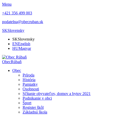
Menu
+421 356 499 003
podatelna@obecruban.sk
SK
Slovensky
SK
Slovensky
EN
English
HU
Magyar
Obec
Rúbaň
Obec
Príroda
História
Pamiatky
Osobnosti
Sčítanie obyvateľov, domov a bytov 2021
Podnikanie v obci
Šport
Register škôl
Základná škola