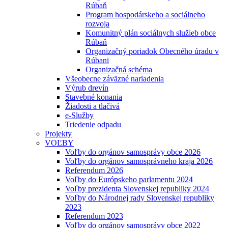
Rúbaň
Program hospodárskeho a sociálneho
rozvoja
Komunitný plán sociálnych služieb obce
Rúbaň
Organizačný poriadok Obecného úradu v
Rúbani
Organizačná schéma
Všeobecne záväzné nariadenia
Výrub drevín
Stavebné konania
Žiadosti a tlačivá
e-Služby
Triedenie odpadu
Projekty
VOĽBY
Voľby do orgánov samosprávy obce 2026
Voľby do orgánov samosprávneho kraja 2026
Referendum 2026
Voľby do Európskeho parlamentu 2024
Voľby prezidenta Slovenskej republiky 2024
Voľby do Národnej rady Slovenskej republiky
2023
Referendum 2023
Voľby do orgánov samosprávy obce 2022