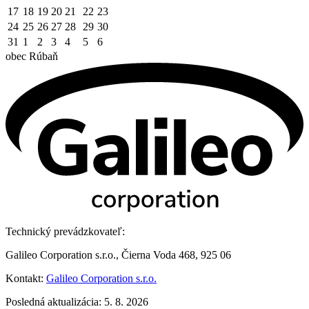
17
18
19
20
21
22
23
24
25
26
27
28
29
30
31
1
2
3
4
5
6
obec
Rúbaň
Technický prevádzkovateľ:
Galileo Corporation s.r.o., Čierna Voda 468, 925 06
Kontakt:
Galileo Corporation s.r.o.
Posledná aktualizácia: 5. 8. 2026