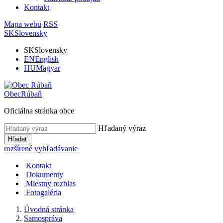
Kontakt
Mapa webu
RSS
SK
Slovensky
SK
Slovensky
EN
English
HU
Magyar
Obec
Rúbaň
Oficiálna stránka obce
Hľadaný výraz
Hľadať
rozšírené vyhľadávanie
Kontakt
Dokumenty
Miestny rozhlas
Fotogaléria
Úvodná stránka
Samospráva