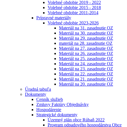
Volebné obdobie 2019 - 2022
Volebné obdobie 2015 - 2018
Volebné obdobie 2011-2014
Prípravné materiály
Volebné obdobie 2023-2026
Materiál na 31. zasadnutie OZ
Materiál na 30. zasadnutie OZ
Materiál na 29. zasadnutie OZ
materiál na 28. zasadnutie OZ
Materiál na 27. zasadnutie OZ
Materiál na 26. zasadnutie OZ
Materiál na 25. zasadnutie OZ
Materiál na 24. zasadnutie OZ
Materiál na 23. zasadnutie OZ
Materiál na 22. zasadnutie OZ
Materiál na 21. zasadnutie OZ
Materiál na 20. zasadnutie OZ
Úradná tabuľa
Dokumenty
Cenník služieb
Zmluvy Faktúry Objednávky
Hospodárenie
Strategické dokumenty
Územný plán obce Rúbaň 2022
Program odpadového hospodárstva Obce