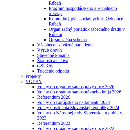
Rúbaň
Program hospodárskeho a sociálneho
rozvoja
Komunitný plán sociálnych služieb obce
Rúbaň
Organizačný poriadok Obecného úradu v
Rúbani
Organizačná schéma
Všeobecne záväzné nariadenia
Výrub drevín
Stavebné konania
Žiadosti a tlačivá
e-Služby
Triedenie odpadu
Projekty
VOĽBY
Voľby do orgánov samosprávy obce 2026
Voľby do orgánov samosprávneho kraja 2026
Referendum 2026
Voľby do Európskeho parlamentu 2024
Voľby prezidenta Slovenskej republiky 2024
Voľby do Národnej rady Slovenskej republiky
2023
Referendum 2023
Voľby do orgánov samosprávy obce 2022