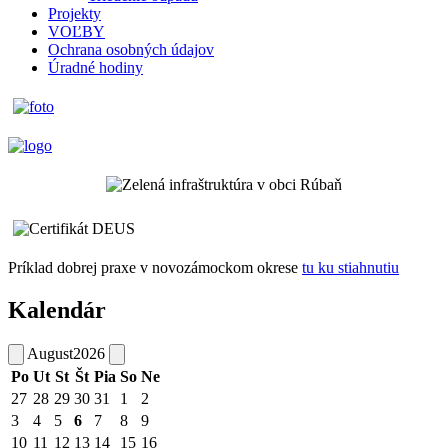
Projekty
VOĽBY
Ochrana osobných údajov
Úradné hodiny
Príklad dobrej praxe v novozámockom okrese
tu ku stiahnutiu
Kalendár
August
2026
Po
Ut
St
Št
Pia
So
Ne
27
28
29
30
31
1
2
3
4
5
6
7
8
9
10
11
12
13
14
15
16