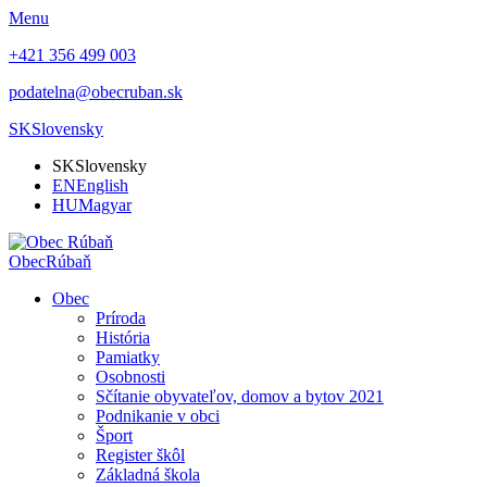
Menu
+421 356 499 003
podatelna@obecruban.sk
SK
Slovensky
SK
Slovensky
EN
English
HU
Magyar
Obec
Rúbaň
Obec
Príroda
História
Pamiatky
Osobnosti
Sčítanie obyvateľov, domov a bytov 2021
Podnikanie v obci
Šport
Register škôl
Základná škola