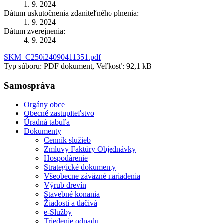
1. 9. 2024
Dátum uskutočnenia zdaniteľného plnenia:
1. 9. 2024
Dátum zverejnenia:
4. 9. 2024
SKM_C250i24090411351.pdf
Typ súboru: PDF dokument, Veľkosť: 92,1 kB
Samospráva
Orgány obce
Obecné zastupiteľstvo
Úradná tabuľa
Dokumenty
Cenník služieb
Zmluvy Faktúry Objednávky
Hospodárenie
Strategické dokumenty
Všeobecne záväzné nariadenia
Výrub drevín
Stavebné konania
Žiadosti a tlačivá
e-Služby
Triedenie odpadu