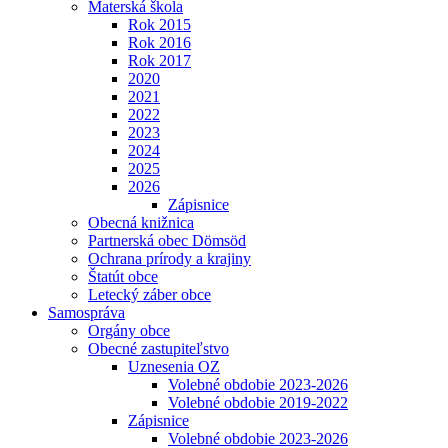
Materská škola
Rok 2015
Rok 2016
Rok 2017
2020
2021
2022
2023
2024
2025
2026
Zápisnice
Obecná knižnica
Partnerská obec Dömsöd
Ochrana prírody a krajiny
Štatút obce
Letecký záber obce
Samospráva
Orgány obce
Obecné zastupiteľstvo
Uznesenia OZ
Volebné obdobie 2023-2026
Volebné obdobie 2019-2022
Zápisnice
Volebné obdobie 2023-2026