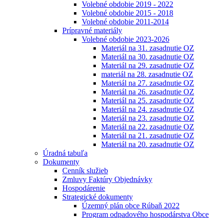
Volebné obdobie 2019 - 2022
Volebné obdobie 2015 - 2018
Volebné obdobie 2011-2014
Prípravné materiály
Volebné obdobie 2023-2026
Materiál na 31. zasadnutie OZ
Materiál na 30. zasadnutie OZ
Materiál na 29. zasadnutie OZ
materiál na 28. zasadnutie OZ
Materiál na 27. zasadnutie OZ
Materiál na 26. zasadnutie OZ
Materiál na 25. zasadnutie OZ
Materiál na 24. zasadnutie OZ
Materiál na 23. zasadnutie OZ
Materiál na 22. zasadnutie OZ
Materiál na 21. zasadnutie OZ
Materiál na 20. zasadnutie OZ
Úradná tabuľa
Dokumenty
Cenník služieb
Zmluvy Faktúry Objednávky
Hospodárenie
Strategické dokumenty
Územný plán obce Rúbaň 2022
Program odpadového hospodárstva Obce