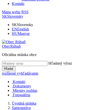
Kontakt
Mapa webu
RSS
SK
Slovensky
SK
Slovensky
EN
English
HU
Magyar
Obec
Rúbaň
Oficiálna stránka obce
Hľadaný výraz
Hľadať
rozšírené vyhľadávanie
Kontakt
Dokumenty
Miestny rozhlas
Fotogaléria
Úvodná stránka
Samospráva