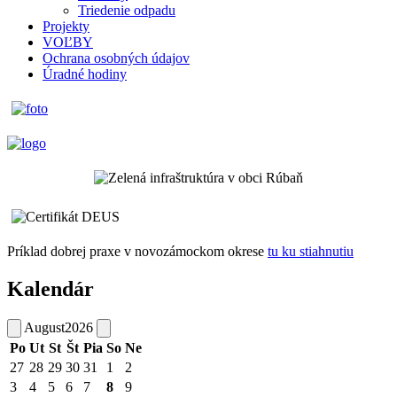
Triedenie odpadu
Projekty
VOĽBY
Ochrana osobných údajov
Úradné hodiny
Príklad dobrej praxe v novozámockom okrese
tu ku stiahnutiu
Kalendár
August
2026
Po
Ut
St
Št
Pia
So
Ne
27
28
29
30
31
1
2
3
4
5
6
7
8
9