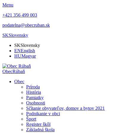
Menu
+421 356 499 003
podatelna@obecruban.sk
SK
Slovensky
SK
Slovensky
EN
English
HU
Magyar
Obec
Rúbaň
Obec
Príroda
História
Pamiatky
Osobnosti
Sčítanie obyvateľov, domov a bytov 2021
Podnikanie v obci
Šport
Register škôl
Základná škola