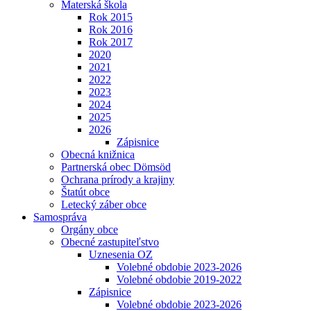
Materská škola
Rok 2015
Rok 2016
Rok 2017
2020
2021
2022
2023
2024
2025
2026
Zápisnice
Obecná knižnica
Partnerská obec Dömsöd
Ochrana prírody a krajiny
Štatút obce
Letecký záber obce
Samospráva
Orgány obce
Obecné zastupiteľstvo
Uznesenia OZ
Volebné obdobie 2023-2026
Volebné obdobie 2019-2022
Zápisnice
Volebné obdobie 2023-2026