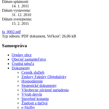
Dátum splatnosti:
14. 1. 2011
Dátum vystavenia:
31. 12. 2010
Dátum zverejnenia:
15. 2. 2011
fa_0002.pdf
Typ súboru: PDF dokument, Veľkosť: 26,06 kB
Samospráva
Orgány obce
Obecné zastupiteľstvo
Úradná tabuľa
Dokumenty
Cenník služieb
Zmluvy Faktúry Objednávky
Hospodárenie
Strategické dokumenty
Všeobecne záväzné nariadenia
Výrub drevín
Stavebné konania
Žiadosti a tlačivá
e-Služby