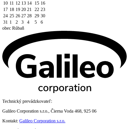
10
11
12
13
14
15
16
17
18
19
20
21
22
23
24
25
26
27
28
29
30
31
1
2
3
4
5
6
obec
Rúbaň
Technický prevádzkovateľ:
Galileo Corporation s.r.o., Čierna Voda 468, 925 06
Kontakt:
Galileo Corporation s.r.o.