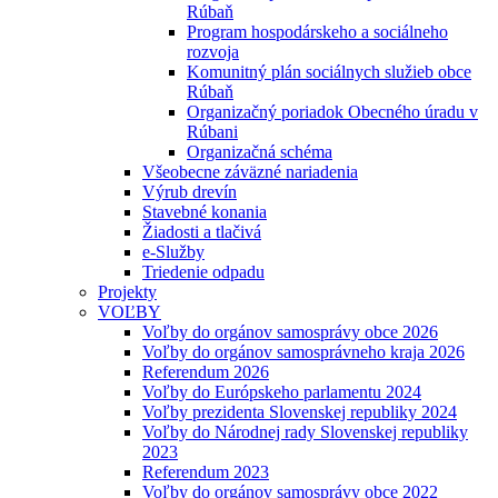
Rúbaň
Program hospodárskeho a sociálneho
rozvoja
Komunitný plán sociálnych služieb obce
Rúbaň
Organizačný poriadok Obecného úradu v
Rúbani
Organizačná schéma
Všeobecne záväzné nariadenia
Výrub drevín
Stavebné konania
Žiadosti a tlačivá
e-Služby
Triedenie odpadu
Projekty
VOĽBY
Voľby do orgánov samosprávy obce 2026
Voľby do orgánov samosprávneho kraja 2026
Referendum 2026
Voľby do Európskeho parlamentu 2024
Voľby prezidenta Slovenskej republiky 2024
Voľby do Národnej rady Slovenskej republiky
2023
Referendum 2023
Voľby do orgánov samosprávy obce 2022