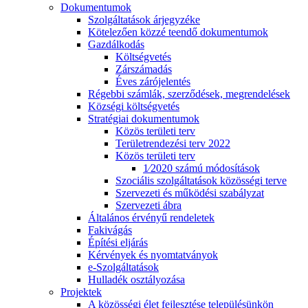
Dokumentumok
Szolgáltatások árjegyzéke
Kötelezően közzé teendő dokumentumok
Gazdálkodás
Költségvetés
Zárszámadás
Éves zárójelentés
Régebbi számlák, szerződések, megrendelések
Községi költségvetés
Stratégiai dokumentumok
Közös területi terv
Területrendezési terv 2022
Közös területi terv
1⁄2020 számú módosítások
Szociális szolgáltatások közösségi terve
Szervezeti és működési szabályzat
Szervezeti ábra
Általános érvényű rendeletek
Fakivágás
Építési eljárás
Kérvények és nyomtatványok
e-Szolgáltatások
Hulladék osztályozása
Projektek
A közösségi élet fejlesztése településünkön