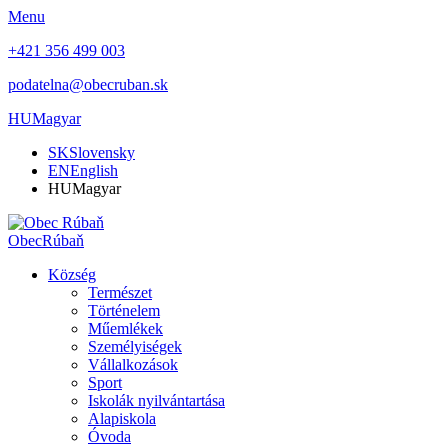
Menu
+421 356 499 003
podatelna@obecruban.sk
HU
Magyar
SK
Slovensky
EN
English
HU
Magyar
Obec
Rúbaň
Község
Természet
Történelem
Műemlékek
Személyiségek
Vállalkozások
Sport
Iskolák nyilvántartása
Alapiskola
Óvoda