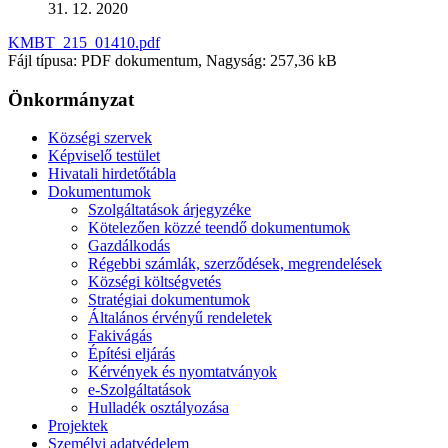
31. 12. 2020
KMBT_215_01410.pdf
Fájl típusa: PDF dokumentum, Nagyság: 257,36 kB
Önkormányzat
Községi szervek
Képviselő testület
Hivatali hirdetőtábla
Dokumentumok
Szolgáltatások árjegyzéke
Kötelezően közzé teendő dokumentumok
Gazdálkodás
Régebbi számlák, szerződések, megrendelések
Községi költségvetés
Stratégiai dokumentumok
Általános érvényű rendeletek
Fakivágás
Építési eljárás
Kérvények és nyomtatványok
e-Szolgáltatások
Hulladék osztályozása
Projektek
Személyi adatvédelem