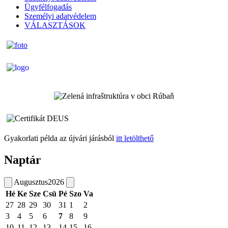
Ügyfélfogadás
Személyi adatvédelem
VÁLASZTÁSOK
Gyakorlati példa az újvári járásból
itt letölthető
Naptár
Augusztus
2026
Hé
Ke
Sze
Csü
Pé
Szo
Va
27
28
29
30
31
1
2
3
4
5
6
7
8
9
10
11
12
13
14
15
16