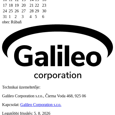
17
18
19
20
21
22
23
24
25
26
27
28
29
30
31
1
2
3
4
5
6
obec
Rúbaň
Technikai üzemeltetője:
Galileo Corporation s.r.o., Čierna Voda 468, 925 06
Kapcsolat:
Galileo Corporation s.r.o.
Legutóbbi frissítés: 5. 8. 2026