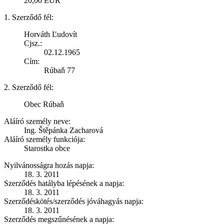
20,00 EUR
1. Szerződő fél:
Horváth Ľudovít
Cjsz.:
02.12.1965
Cím:
Rúbaň 77
2. Szerződő fél:
Obec Rúbaň
Aláíró személy neve:
Ing. Štěpánka Zacharová
Aláíró személy funkciója:
Starostka obce
Nyilvánosságra hozás napja:
18. 3. 2011
Szerződés hatályba lépésének a napja:
18. 3. 2011
Szerződéskötés/szerződés jóváhagyás napja:
18. 3. 2011
Szerződés megszűnésének a napja: