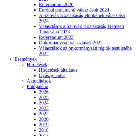
Referendum 2026
Európai parlamenti választások 2024
A Szlovák Köztársaság elnökének választása
2024
Választások a Szlovák Köztársaság Nemzeti
Tanácsába 2023
Referendum 2023
Önkormányzati választások 2022
Választások az önkormányzati régiók testületébe
2022
Események
Hirdetések
Hirdetések általános
Gyászjelentés
Aktualitások
Fotógaléria
2026
2025
2024
2023
2022
2020
2019
2018
2017