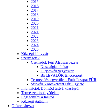
2015
2016
2017
2018
2019
2020
2021
2021
2022
2023
2024
2025
Községi könyvtár
Szervezetek
Csemadok Fűri Alapszervezete
Nosztalgia női kar
Fürjecskék vegyeskar
BELEVALÓK tánccsoport
Testnevelési egyesület - Futballcsapat FŰR
Szlovák Vöröskereszt Fűri Egylete
Információk Dömsöd testvérközségről
Természet- és tájvédelem
Légi felvétel a faluról
Községi statútum
Önkormányzat