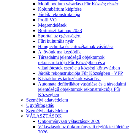
Mobil pódium vásárlása Fűr Község részér
Kolumbárium kiépítése
Járdák rekonstrukciója
Profil VO
Megrendelések
Borturisztikai nap 2023
Sporttal az egészségért
Fűri kulturális nyár
Hangtechnika és tartozékainak vásárlása
A jövőnk ma kezdődik
Társadalmi jelentőségű objektumok
rekonstrukciója Fűr Községben és a
világítótestek cseréje a községi könyvtárban
Járdák rekonstrukciója Fűr Községben - VFP
Kistraktor és tartozékok vásárlása
Automata defibrillátor vásárlása és a társadalmi
jelentőségű objektumok rekonstrukciója Fűr
Községben
Személyi adatvédelem
Ügyfélfogadás
Személyi adatvédelem
VÁLASZTÁSOK
Önkormányzati választások 2026
Választások az önkormányzati régiók testületébe
2026