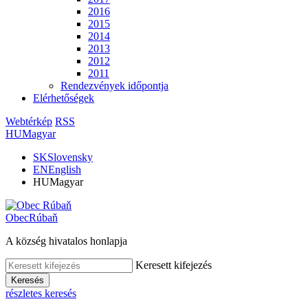
2016
2015
2014
2013
2012
2011
Rendezvények időpontja
Elérhetőségek
Webtérkép
RSS
HU
Magyar
SK
Slovensky
EN
English
HU
Magyar
Obec
Rúbaň
A község hivatalos honlapja
Keresett kifejezés
Keresés
részletes keresés